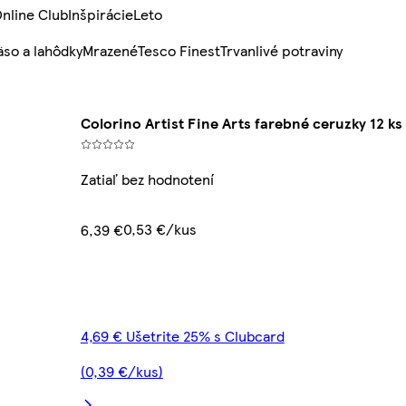
nline Club
Inšpirácie
Leto
so a lahôdky
Mrazené
Tesco Finest
Trvanlivé potraviny
Colorino Artist Fine Arts farebné ceruzky 12 ks
Zatiaľ bez hodnotení
0,53 €/kus
6,39 €
4,69 € Ušetrite 25% s Clubcard
(0,39 €/kus)