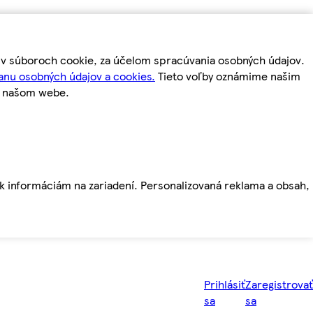
m v súboroch cookie, za účelom spracúvania osobných údajov.
anu osobných údajov a cookies.
Tieto voľby oznámime našim
a našom webe.
ť k informáciám na zariadení. Personalizovaná reklama a obsah,
Prihlásiť
Zaregistrovať
sa
sa