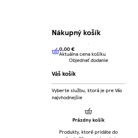
Nákupný košík
0,00 €
Aktuálna cena košíku
0,00 €
Aktuálna cena košíku
Objednať dodanie
Váš košík
Vyberte službu, ktorá je pre Vás
najvhodnejšie
Prázdny košík
Produkty, ktoré pridáte do