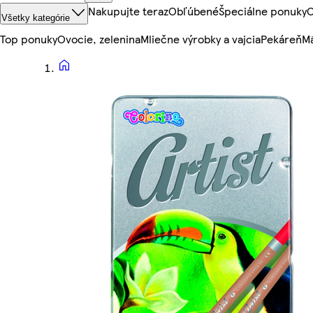
Nakupujte teraz
Obľúbené
Špeciálne ponuky
O
Všetky kategórie
Top ponuky
Ovocie, zelenina
Mliečne výrobky a vajcia
Pekáreň
Mä