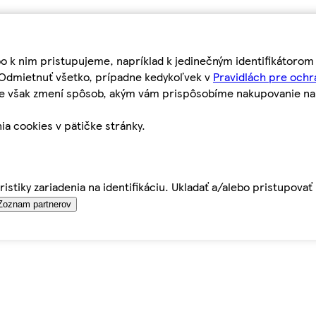
bo k nim pristupujeme, napríklad k jedinečným identifikátoro
o Odmietnuť všetko, prípadne kedykoľvek v
Pravidlách pre ochr
tie však zmení spôsob, akým vám prispôsobíme nakupovanie n
ia cookies v pätičke stránky.
istiky zariadenia na identifikáciu. Ukladať a/alebo pristupova
Zoznam partnerov