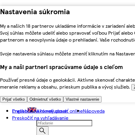
Nastavenia súkromia
My a našich 18 partnerov ukladáme informácie v zariadení ale
Svoj súhlas môžete udeliť alebo spravovať voľbou Prijať aleb
partnerom a neovplyvnia údaje o prehliadaní. Vaše rozhodnu
Svoje nastavenia súhlasu môžete zmeniť kliknutím na Nastaven
My a naši partneri spracúvame údaje s cieľom
Používať presné údaje o geolokácii. Aktívne skenovať charakter
meranie reklamy a obsahu, prieskum publika a vývoj služieb.
Prijať všetko
Odmietnuť všetko
Vlastné nastavenie
Preskočiť na hlavný obsah
English
Ako nakupovať online
Nápoveda
Preskočiť na vyhľadávanie