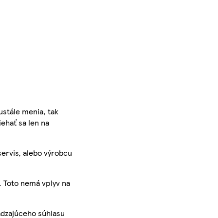
ustále menia, tak
iehať sa len na
servis, alebo výrobcu
. Toto nemá vplyv na
ádzajúceho súhlasu