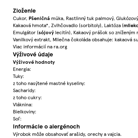
Zloženie
Cukor,
Pšeničná
múka, Rastlinný tuk palmový, Glukózov
Kakaová hmota*, Zvlhčovadlo (sorbitoly), Laktóza (
mliek
Emulgátor (
sójový
lecitín), Kakaový prášok so zníženým
Vanilkový extrakt, Mliečna čokoláda obsahuje: kakaová s
Viac informácií na ra.org
Výživové údaje
Výživové hodnoty
Energia:
Tuky:
z toho nasýtené mastné kyseliny:
Sacharidy:
z toho cukry:
Vláknina:
Bielkoviny:
Soľ:
Informácie o alergénoch
Výrobok môže obsahovať arašidy, orechy a vajcia.