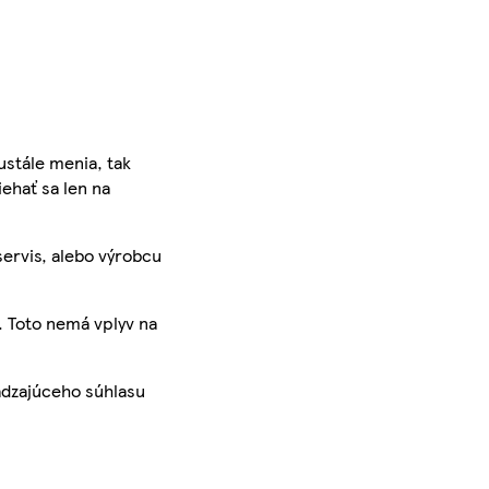
ustále menia, tak
iehať sa len na
servis, alebo výrobcu
. Toto nemá vplyv na
ádzajúceho súhlasu