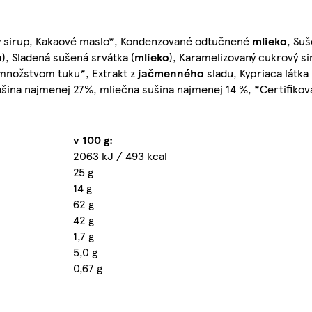
ý sirup, Kakaové maslo*, Kondenzované odtučnené
mlieko
, Su
o
), Sladená sušená srvátka (
mlieko
), Karamelizovaný cukrový si
 množstvom tuku*, Extrakt z
jačmenného
sladu, Kypriaca látka 
ušina najmenej 27%, mliečna sušina najmenej 14 %, *Certifikov
v 100 g:
2063 kJ / 493 kcal
25 g
14 g
62 g
42 g
1,7 g
5,0 g
0,67 g