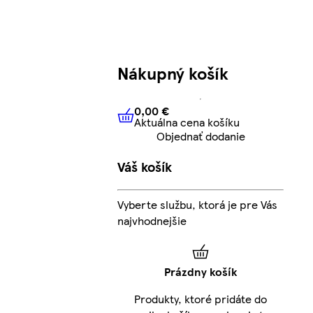
Nákupný košík
0,00 €
Aktuálna cena košíku
0,00 €
Aktuálna cena košíku
Objednať dodanie
Váš košík
Vyberte službu, ktorá je pre Vás
najvhodnejšie
Prázdny košík
Produkty, ktoré pridáte do