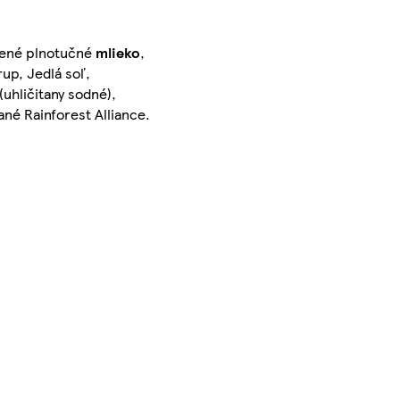
šené plnotučné
mlieko
,
rup, Jedlá soľ,
(uhličitany sodné),
ané Rainforest Alliance.