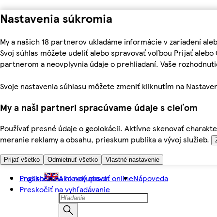
Nastavenia súkromia
My a našich 18 partnerov ukladáme informácie v zariadení ale
Svoj súhlas môžete udeliť alebo spravovať voľbou Prijať aleb
partnerom a neovplyvnia údaje o prehliadaní. Vaše rozhodnu
Svoje nastavenia súhlasu môžete zmeniť kliknutím na Nastaven
My a naši partneri spracúvame údaje s cieľom
Používať presné údaje o geolokácii. Aktívne skenovať charakter
meranie reklamy a obsahu, prieskum publika a vývoj služieb.
Prijať všetko
Odmietnuť všetko
Vlastné nastavenie
Preskočiť na hlavný obsah
English
Ako nakupovať online
Nápoveda
Preskočiť na vyhľadávanie