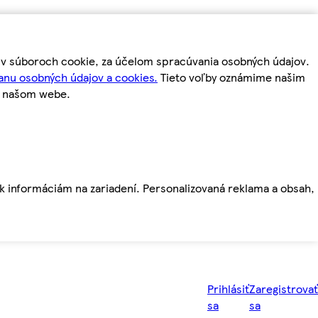
m v súboroch cookie, za účelom spracúvania osobných údajov.
anu osobných údajov a cookies.
Tieto voľby oznámime našim
a našom webe.
ť k informáciám na zariadení. Personalizovaná reklama a obsah,
Prihlásiť
Zaregistrovať
sa
sa