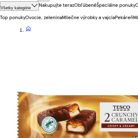
Nakupujte teraz
Obľúbené
Špeciálne ponuky
O
Všetky kategórie
Top ponuky
Ovocie, zelenina
Mliečne výrobky a vajcia
Pekáreň
Mä