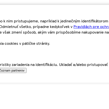
bo k nim pristupujeme, napríklad k jedinečným identifikátoro
o Odmietnuť všetko, prípadne kedykoľvek v
Pravidlách pre ochr
tie však zmení spôsob, akým vám prispôsobíme nakupovanie n
ia cookies v pätičke stránky.
istiky zariadenia na identifikáciu. Ukladať a/alebo pristupova
Zoznam partnerov