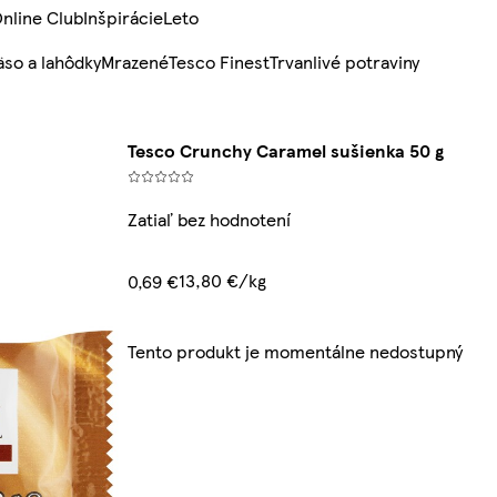
nline Club
Inšpirácie
Leto
so a lahôdky
Mrazené
Tesco Finest
Trvanlivé potraviny
Tesco Crunchy Caramel sušienka 50 g
Zatiaľ bez hodnotení
13,80 €/kg
0,69 €
Tento produkt je momentálne nedostupný