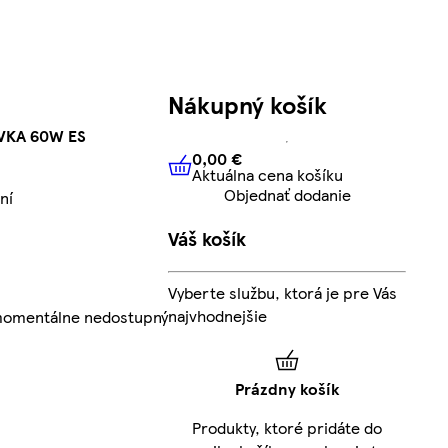
Nákupný košík
VKA 60W ES
0,00 €
Aktuálna cena košíku
0,00 €
Aktuálna cena košíku
Objednať dodanie
ní
Váš košík
Vyberte službu, ktorá je pre Vás
najvhodnejšie
 momentálne nedostupný
Prázdny košík
Produkty, ktoré pridáte do