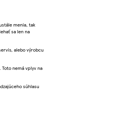
ustále menia, tak
iehať sa len na
servis, alebo výrobcu
. Toto nemá vplyv na
ádzajúceho súhlasu