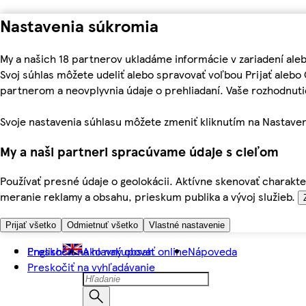
Nastavenia súkromia
My a našich 18 partnerov ukladáme informácie v zariadení ale
Svoj súhlas môžete udeliť alebo spravovať voľbou Prijať aleb
partnerom a neovplyvnia údaje o prehliadaní. Vaše rozhodnu
Svoje nastavenia súhlasu môžete zmeniť kliknutím na Nastaven
My a naši partneri spracúvame údaje s cieľom
Používať presné údaje o geolokácii. Aktívne skenovať charakter
meranie reklamy a obsahu, prieskum publika a vývoj služieb.
Prijať všetko
Odmietnuť všetko
Vlastné nastavenie
Preskočiť na hlavný obsah
English
Ako nakupovať online
Nápoveda
Preskočiť na vyhľadávanie