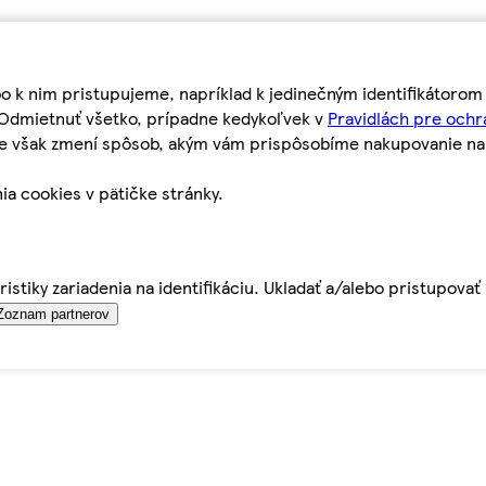
bo k nim pristupujeme, napríklad k jedinečným identifikátoro
o Odmietnuť všetko, prípadne kedykoľvek v
Pravidlách pre ochr
tie však zmení spôsob, akým vám prispôsobíme nakupovanie n
ia cookies v pätičke stránky.
istiky zariadenia na identifikáciu. Ukladať a/alebo pristupova
Zoznam partnerov