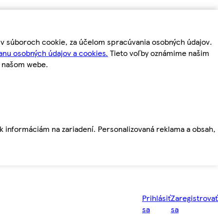
m v súboroch cookie, za účelom spracúvania osobných údajov.
anu osobných údajov a cookies.
Tieto voľby oznámime našim
a našom webe.
ť k informáciám na zariadení. Personalizovaná reklama a obsah,
Prihlásiť
Zaregistrovať
sa
sa