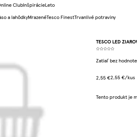
nline Club
Inšpirácie
Leto
so a lahôdky
Mrazené
Tesco Finest
Trvanlivé potraviny
TESCO LED ZIARO
Zatiaľ bez hodnote
2,55 €/kus
2,55 €
Tento produkt je