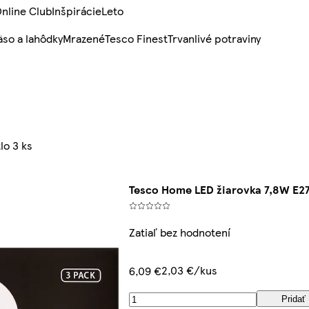
nline Club
Inšpirácie
Leto
so a lahôdky
Mrazené
Tesco Finest
Trvanlivé potraviny
lo 3 ks
Tesco Home LED žiarovka 7,8W E27 t
Zatiaľ bez hodnotení
2,03 €/kus
6,09 €
Pridať