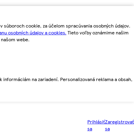
m v súboroch cookie, za účelom spracúvania osobných údajov.
anu osobných údajov a cookies.
Tieto voľby oznámime našim
a našom webe.
ť k informáciám na zariadení. Personalizovaná reklama a obsah,
Prihlásiť
Zaregistrovať
sa
sa