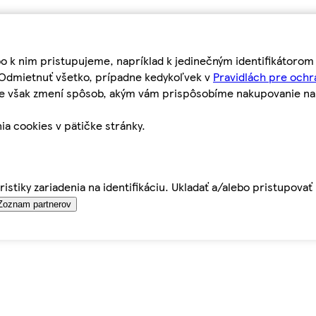
bo k nim pristupujeme, napríklad k jedinečným identifikátoro
o Odmietnuť všetko, prípadne kedykoľvek v
Pravidlách pre ochr
tie však zmení spôsob, akým vám prispôsobíme nakupovanie n
ia cookies v pätičke stránky.
istiky zariadenia na identifikáciu. Ukladať a/alebo pristupova
Zoznam partnerov