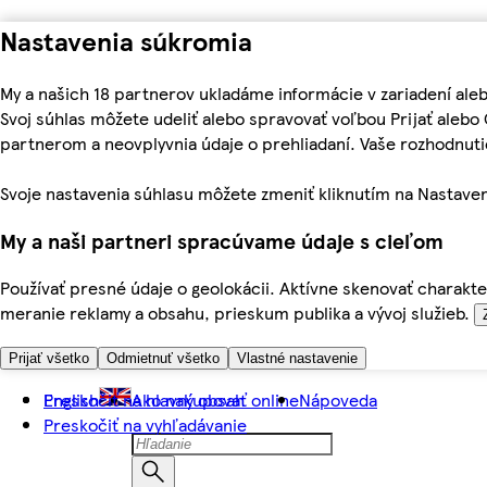
Nastavenia súkromia
My a našich 18 partnerov ukladáme informácie v zariadení ale
Svoj súhlas môžete udeliť alebo spravovať voľbou Prijať aleb
partnerom a neovplyvnia údaje o prehliadaní. Vaše rozhodnu
Svoje nastavenia súhlasu môžete zmeniť kliknutím na Nastaven
My a naši partneri spracúvame údaje s cieľom
Používať presné údaje o geolokácii. Aktívne skenovať charakter
meranie reklamy a obsahu, prieskum publika a vývoj služieb.
Prijať všetko
Odmietnuť všetko
Vlastné nastavenie
Preskočiť na hlavný obsah
English
Ako nakupovať online
Nápoveda
Preskočiť na vyhľadávanie