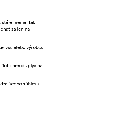
ustále menia, tak
iehať sa len na
servis, alebo výrobcu
. Toto nemá vplyv na
ádzajúceho súhlasu