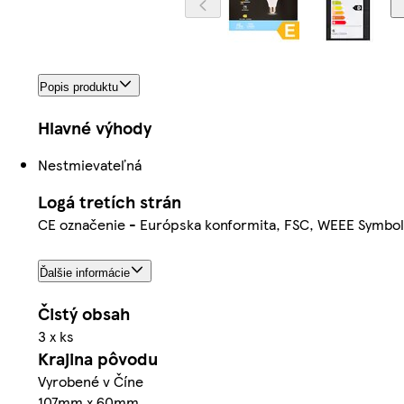
Popis produktu
Hlavné výhody
Nestmievateľná
Logá tretích strán
CE označenie - Európska konformita, FSC, WEEE Symbol 
Ďalšie informácie
Čistý obsah
3 x ks
Krajina pôvodu
Vyrobené v Číne
107mm x 60mm.