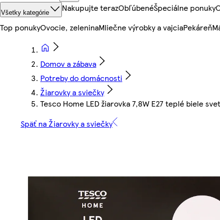
Nakupujte teraz
Obľúbené
Špeciálne ponuky
O
Všetky kategórie
Top ponuky
Ovocie, zelenina
Mliečne výrobky a vajcia
Pekáreň
Mä
Domov a zábava
Potreby do domácnosti
Žiarovky a sviečky
Tesco Home LED žiarovka 7,8W E27 teplé biele svet
Späť na Žiarovky a sviečky