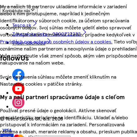
My a našich 18 partnerov ukladáme informácie v zariadení
Kontaktujte nás
alebo k nim pristupujeme, napríklad k jedinečným
identifikátorom v súboroch cookie, za účelom spracúvania
Tesco.sk
osobných údajov. Svoj súhlas môžete udeliť alebo spravovať
Zákaznícka linka - 0800222333
voľbou Prijať alebo Odmietnuť všetko, prípadne kedykoľvek v
Pravidlách pre ochranu osobných údajov a cookies.
Tieto voľb
Výber obchodu
oznámime našim partnerom a neovplyvnia údaje o prehliadaní
Vaše rozhodnutie však zmení spôsob, akým vám prispôsobíme
followUs
nakupovanie na našom webe.
Svoje nastavenia súhlasu môžete zmeniť kliknutím na
Nastavenia cookies v pätičke stránky.
My a naši partneri spracúvame údaje s cieľom
Používať presné údaje o geolokácii. Aktívne skenovať
charakteristiky zariadenia na identifikáciu. Ukladať a/alebo
©
Tesco Stores SR, a.s. 2026
pristupovať k informáciám na zariadení. Personalizovaná
reklama a obsah, meranie reklamy a obsahu, prieskum publika