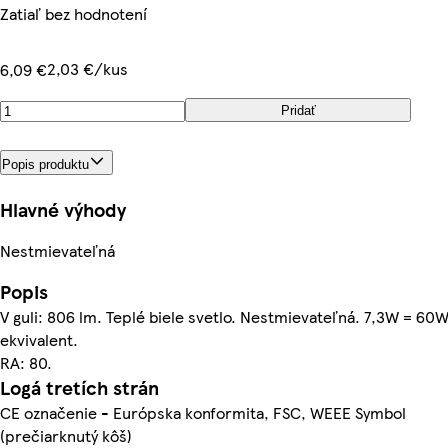
Zatiaľ bez hodnotení
2,03 €/kus
6,09 €
Pridať
Popis produktu
Hlavné výhody
Nestmievateľná
Popis
V guli: 806 lm. Teplé biele svetlo. Nestmievateľná. 7,3W = 60
ekvivalent.
RA: 80.
Logá tretích strán
CE označenie - Európska konformita, FSC, WEEE Symbol
(prečiarknutý kôš)