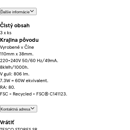
Ďalšie informácie
Čistý obsah
3 x ks
Krajina pôvodu
Vyrobené v Číne
110mm x 38mm.
220-240V 50/60 Hz/49mA.
8kWh/1000h.
V guli: 806 lm.
7.3W = 60W ekvivalent.
RA: 80.
FSC - Recycled - FSC® C141123.
Kontaktná adresa
Vrátiť
TESCO STORES SR