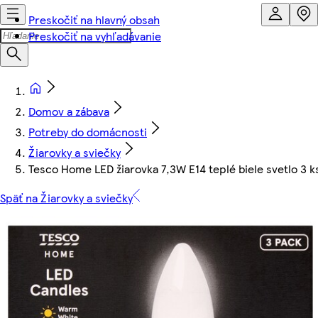
Preskočiť na hlavný obsah
Preskočiť na vyhľadávanie
Domov a zábava
Potreby do domácnosti
Žiarovky a sviečky
Tesco Home LED žiarovka 7,3W E14 teplé biele svetlo 3 k
Späť na Žiarovky a sviečky