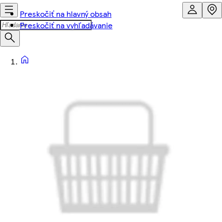
Preskočiť na hlavný obsah
Preskočiť na vyhľadávanie