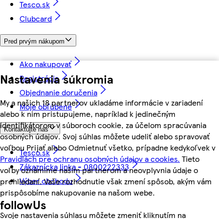
Tesco.sk
Clubcard
Pred prvým nákupom
Ako nakupovať
Nastavenia súkromia
Registrácia
Objednanie doručenia
My a našich 18 partnerov ukladáme informácie v zariadení
Moje obľúbené
alebo k nim pristupujeme, napríklad k jedinečným
identifikátorom v súboroch cookie, za účelom spracúvania
Kontaktujte nás
osobných údajov. Svoj súhlas môžete udeliť alebo spravovať
voľbou Prijať alebo Odmietnuť všetko, prípadne kedykoľvek v
Tesco.sk
Pravidlách pre ochranu osobných údajov a cookies.
Tieto
Zákaznícka linka - 0800222333
voľby oznámime našim partnerom a neovplyvnia údaje o
Výber obchodu
prehliadaní. Vaše rozhodnutie však zmení spôsob, akým vám
prispôsobíme nakupovanie na našom webe.
followUs
Svoje nastavenia súhlasu môžete zmeniť kliknutím na