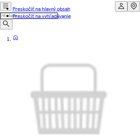
Preskočiť na hlavný obsah
Preskočiť na vyhľadávanie