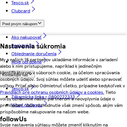
Tesco.sk
Clubcard
Pred prvým nákupom
Ako nakupovať
Nastavenia súkromia
Registrácia
Objednanie doručenia
My a našich 18 partnerov ukladáme informácie v zariadení
Moje obľúbené
alebo k nim pristupujeme, napríklad k jedinečným
identifikátorom v súboroch cookie, za účelom spracúvania
Kontaktujte nás
osobných údajov. Svoj súhlas môžete udeliť alebo spravovať
voľbou Prijať alebo Odmietnuť všetko, prípadne kedykoľvek v
Tesco.sk
Pravidlách pre ochranu osobných údajov a cookies.
Tieto
Zákaznícka linka - 0800222333
voľby oznámime našim partnerom a neovplyvnia údaje o
Výber obchodu
prehliadaní. Vaše rozhodnutie však zmení spôsob, akým vám
prispôsobíme nakupovanie na našom webe.
followUs
Svoje nastavenia súhlasu môžete zmeniť kliknutím na