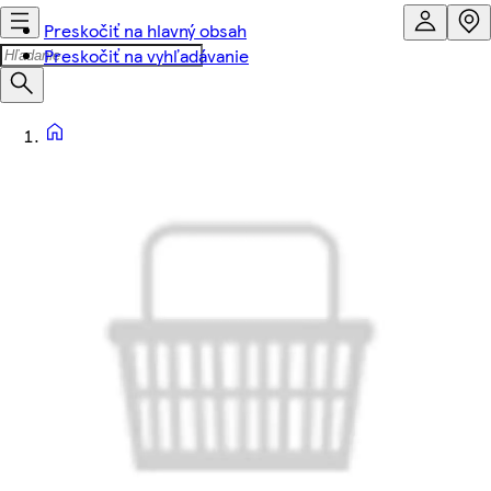
Preskočiť na hlavný obsah
Preskočiť na vyhľadávanie