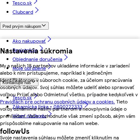
Tesco.sk
Clubcard
Pred prvým nákupom
Ako nakupovať
Nastavenia súkromia
Registrácia
Objednanie doručenia
My a našich 18 partnerov ukladáme informácie v zariadení
Moje obľúbené
alebo k nim pristupujeme, napríklad k jedinečným
identifikátorom v súboroch cookie, za účelom spracúvania
Kontaktujte nás
osobných údajov. Svoj súhlas môžete udeliť alebo spravovať
voľbou Prijať alebo Odmietnuť všetko, prípadne kedykoľvek v
Tesco.sk
Pravidlách pre ochranu osobných údajov a cookies.
Tieto
Zákaznícka linka - 0800222333
voľby oznámime našim partnerom a neovplyvnia údaje o
Výber obchodu
prehliadaní. Vaše rozhodnutie však zmení spôsob, akým vám
prispôsobíme nakupovanie na našom webe.
followUs
Svoje nastavenia súhlasu môžete zmeniť kliknutím na