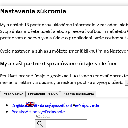
Nastavenia súkromia
My a našich 18 partnerov ukladáme informácie v zariadení ale
Svoj súhlas môžete udeliť alebo spravovať voľbou Prijať aleb
partnerom a neovplyvnia údaje o prehliadaní. Vaše rozhodnu
Svoje nastavenia súhlasu môžete zmeniť kliknutím na Nastaven
My a naši partneri spracúvame údaje s cieľom
Používať presné údaje o geolokácii. Aktívne skenovať charakter
meranie reklamy a obsahu, prieskum publika a vývoj služieb.
Prijať všetko
Odmietnuť všetko
Vlastné nastavenie
Preskočiť na hlavný obsah
English
Ako nakupovať online
Nápoveda
Preskočiť na vyhľadávanie