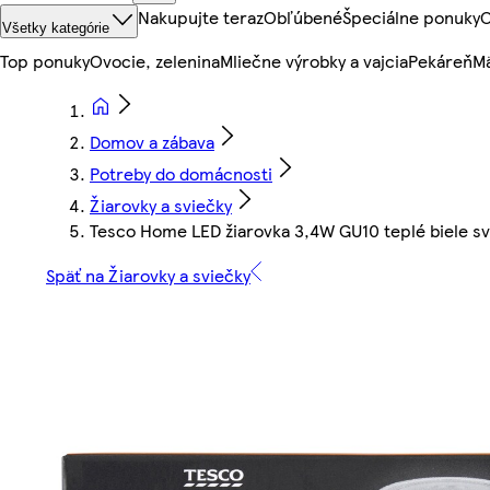
Nakupujte teraz
Obľúbené
Špeciálne ponuky
O
Všetky kategórie
Top ponuky
Ovocie, zelenina
Mliečne výrobky a vajcia
Pekáreň
Mä
Domov a zábava
Potreby do domácnosti
Žiarovky a sviečky
Tesco Home LED žiarovka 3,4W GU10 teplé biele sv
Späť na Žiarovky a sviečky