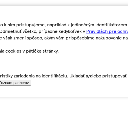
bo k nim pristupujeme, napríklad k jedinečným identifikátoro
o Odmietnuť všetko, prípadne kedykoľvek v
Pravidlách pre ochr
tie však zmení spôsob, akým vám prispôsobíme nakupovanie n
ia cookies v pätičke stránky.
istiky zariadenia na identifikáciu. Ukladať a/alebo pristupova
Zoznam partnerov