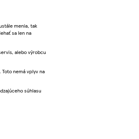
ustále menia, tak
iehať sa len na
servis, alebo výrobcu
. Toto nemá vplyv na
ádzajúceho súhlasu