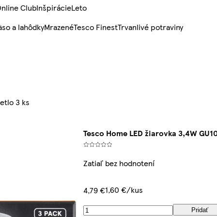
nline Club
Inšpirácie
Leto
so a lahôdky
Mrazené
Tesco Finest
Trvanlivé potraviny
etlo 3 ks
Tesco Home LED žiarovka 3,4W GU10 t
Zatiaľ bez hodnotení
1,60 €/kus
4,79 €
Pridať