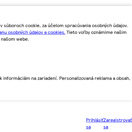
m v súboroch cookie, za účelom spracúvania osobných údajov.
anu osobných údajov a cookies.
Tieto voľby oznámime našim
a našom webe.
ť k informáciám na zariadení. Personalizovaná reklama a obsah,
Prihlásiť
Zaregistrovať
sa
sa