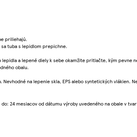
e priliehajú.
m sa tuba s lepidlom prepichne.
epidla a lepené diely k sebe okamžite pritlačte, kým pevne n
odného obalu.
o. Nevhodné na lepenie skla, EPS alebo syntetických vlákien. N
 do: 24 mesiacov od dátumu výroby uvedeného na obale v tv