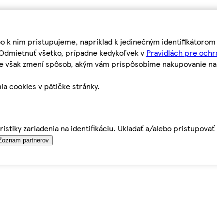
bo k nim pristupujeme, napríklad k jedinečným identifikátoro
o Odmietnuť všetko, prípadne kedykoľvek v
Pravidlách pre ochr
tie však zmení spôsob, akým vám prispôsobíme nakupovanie n
ia cookies v pätičke stránky.
istiky zariadenia na identifikáciu. Ukladať a/alebo pristupova
Zoznam partnerov