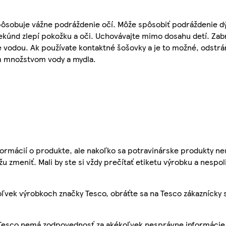
pôsobuje vážne podráždenie očí. Môže spôsobiť podráždenie d
kúnd zlepí pokožku a oči. Uchovávajte mimo dosahu detí. Zab
vodou. Ak používate kontaktné šošovky a je to možné, odstráň
 množstvom vody a mydla.
ormácií o produkte, ale nakoľko sa potravinárske produkty ne
žu zmeniť. Mali by ste si vždy prečítať etiketu výrobku a nespol
ľvek výrobkoch značky Tesco, obráťte sa na Tesco zákaznícky 
, Tesco nemá zodpovednosť za akékoľvek nesprávne informácie