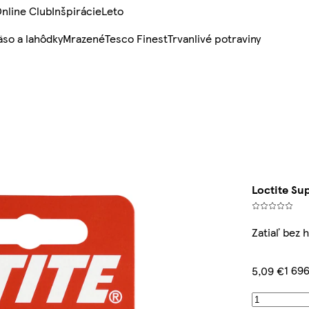
nline Club
Inšpirácie
Leto
so a lahôdky
Mrazené
Tesco Finest
Trvanlivé potraviny
Loctite Su
Zatiaľ bez 
1 69
5,09 €