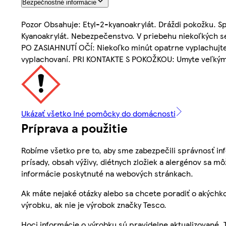
Bezpečnostné informácie
Pozor Obsahuje: Etyl-2-kyanoakrylát. Dráždi pokožku. S
Kyanoakrylát. Nebezpečenstvo. V priebehu niekoľkých se
PO ZASIAHNUTÍ OČÍ: Niekoľko minút opatrne vyplachujte 
vyplachovaní. PRI KONTAKTE S POKOŽKOU: Umyte veľkým
Ukázať všetko Iné pomôcky do domácnosti
Príprava a použitie
Robíme všetko pre to, aby sme zabezpečili správnosť inf
prísady, obsah výživy, diétnych zložiek a alergénov sa mô
informácie poskytnuté na webových stránkach.
Ak máte nejaké otázky alebo sa chcete poradiť o akýchko
výrobku, ak nie je výrobok značky Tesco.
Hoci informácie o výrobku sú pravidelne aktualizované