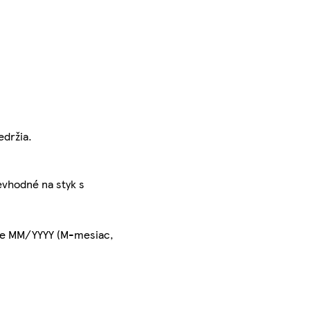
edržia.
evhodné na styk s
are MM/YYYY (M-mesiac,