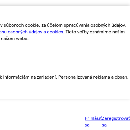
m v súboroch cookie, za účelom spracúvania osobných údajov.
anu osobných údajov a cookies.
Tieto voľby oznámime našim
a našom webe.
ť k informáciám na zariadení. Personalizovaná reklama a obsah,
Prihlásiť
Zaregistrovať
sa
sa