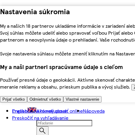
Nastavenia súkromia
My a našich 18 partnerov ukladáme informácie v zariadení ale
Svoj súhlas môžete udeliť alebo spravovať voľbou Prijať aleb
partnerom a neovplyvnia údaje o prehliadaní. Vaše rozhodnu
Svoje nastavenia súhlasu môžete zmeniť kliknutím na Nastaven
My a naši partneri spracúvame údaje s cieľom
Používať presné údaje o geolokácii. Aktívne skenovať charakter
meranie reklamy a obsahu, prieskum publika a vývoj služieb.
Prijať všetko
Odmietnuť všetko
Vlastné nastavenie
Preskočiť na hlavný obsah
English
Ako nakupovať online
Nápoveda
Preskočiť na vyhľadávanie