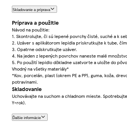
Skladovanie a príprava
Príprava a použitie
Návod na použitie:
1. Skontrolujte, či sú lepené povrchy čisté, suché a k seb
2. Uzáver s aplikátorom lepidla priskrutkujte k tube, čí
3. Opatrne odskrutkujte uzáver.
4. Na jeden z lepených povrchov naneste malé množstvo l
5. Po použití lepidlo dôkladne uzatvorte a uložte do pôv
Vhodný na všetky materiály*
*Kov, porcelán, plast (okrem PE a PP), guma, koža, drev
potravinami.
Skladovanie
Uchovávajte na suchom a chladnom mieste. Spotrebujte
Y-rok).
Ďalšie informácie