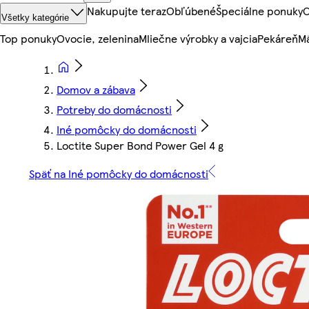
Nakupujte teraz
Obľúbené
Špeciálne ponuky
O
Všetky kategórie
Top ponuky
Ovocie, zelenina
Mliečne výrobky a vajcia
Pekáreň
Mä
Domov a zábava
Potreby do domácnosti
Iné pomôcky do domácnosti
Loctite Super Bond Power Gel 4 g
Späť na Iné pomôcky do domácnosti