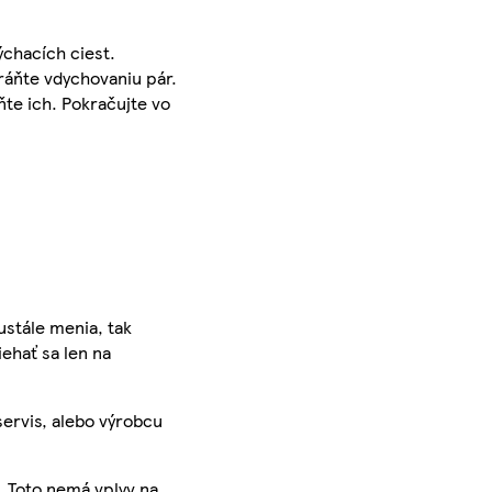
ýchacích ciest.
ráňte vdychovaniu pár.
te ich. Pokračujte vo
ustále menia, tak
iehať sa len na
servis, alebo výrobcu
. Toto nemá vplyv na