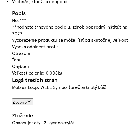
Vrchnák, ktorý sa neupchá
Popis
No. 1**
**hodnota trhového podielu, zdroj: popredný inštitút na 
2022.
Vyobrazenie produktu sa môže líšiť od skutočnej veľkost
Vysoká odolnosť proti:
Otrasom
Ťahu
Ohybom
Veľkosť balenia: 0.003kg
Logá tretích strán
Mobius Loop, WEEE Symbol (prečiarknutý kôš)
Zloženie
Zloženie
Obsahuje: etyl-2-kyanoakrylát