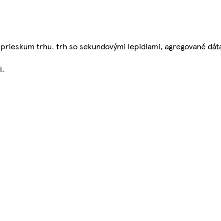
prieskum trhu, trh so sekundovými lepidlami, agregované dáta B,
i.