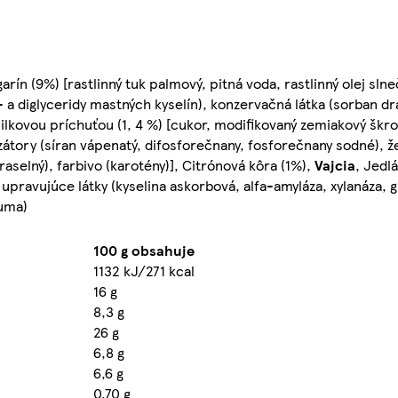
rín (9%) [rastlinný tuk palmový, pitná voda, rastlinný olej slneč
- a diglyceridy mastných kyselín), konzervačná látka (sorban dr
nilkovou príchuťou (1, 4 %) [cukor, modifikovaný zemiakový škr
izátory (síran vápenatý, difosforečnany, fosforečnany sodné), žel
aselný), farbivo (karotény)], Citrónová kôra (1%),
Vajcia
, Jedlá
 upravujúce látky (kyselina askorbová, alfa-amyláza, xylanáza, 
guma)
100 g obsahuje
1132 kJ/271 kcal
16 g
8,3 g
26 g
6,8 g
6,6 g
0,70 g