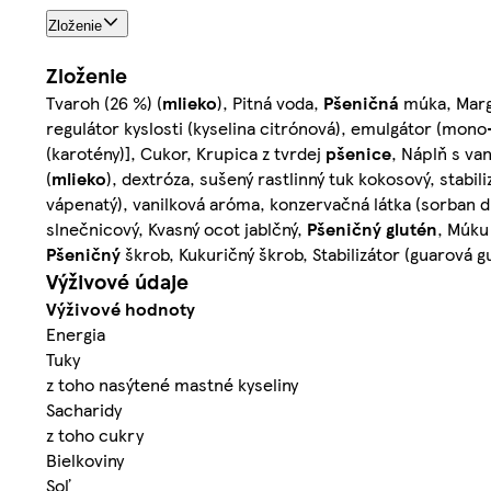
Zloženie
Zloženie
Tvaroh (26 %) (
mlieko
), Pitná voda,
Pšeničná
múka, Marga
regulátor kyslosti (kyselina citrónová), emulgátor (mono
(karotény)], Cukor, Krupica z tvrdej
pšenice
, Náplň s va
(
mlieko
), dextróza, sušený rastlinný tuk kokosový, stabil
vápenatý), vanilková aróma, konzervačná látka (sorban dr
slnečnicový, Kvasný ocot jablčný,
Pšeničný
glutén
, Múku
Pšeničný
škrob, Kukuričný škrob, Stabilizátor (guarová 
Výživové údaje
Výživové hodnoty
Energia
Tuky
z toho nasýtené mastné kyseliny
Sacharidy
z toho cukry
Bielkoviny
Soľ