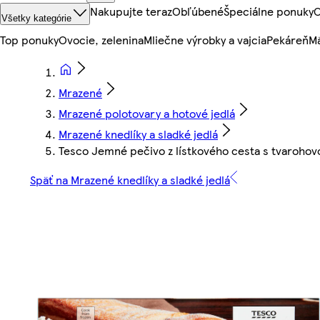
Nakupujte teraz
Obľúbené
Špeciálne ponuky
O
Všetky kategórie
Top ponuky
Ovocie, zelenina
Mliečne výrobky a vajcia
Pekáreň
Mä
Mrazené
Mrazené polotovary a hotové jedlá
Mrazené knedlíky a sladké jedlá
Tesco Jemné pečivo z lístkového cesta s tvarohov
Späť na Mrazené knedlíky a sladké jedlá