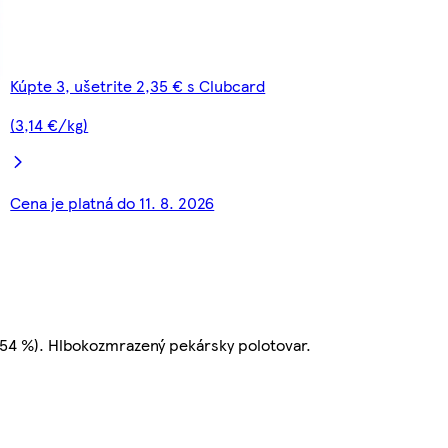
Kúpte 3, ušetrite 2,35 € s Clubcard
(3,14 €/kg)
Cena je platná do 11. 8. 2026
(54 %). Hlbokozmrazený pekársky polotovar.