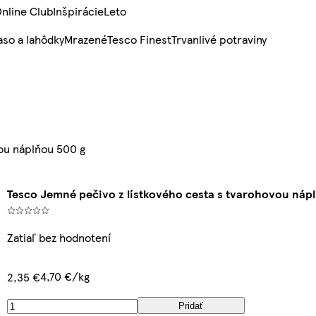
nline Club
Inšpirácie
Leto
so a lahôdky
Mrazené
Tesco Finest
Trvanlivé potraviny
ou náplňou 500 g
Tesco Jemné pečivo z lístkového cesta s tvarohovou náp
Zatiaľ bez hodnotení
4,70 €/kg
2,35 €
Pridať