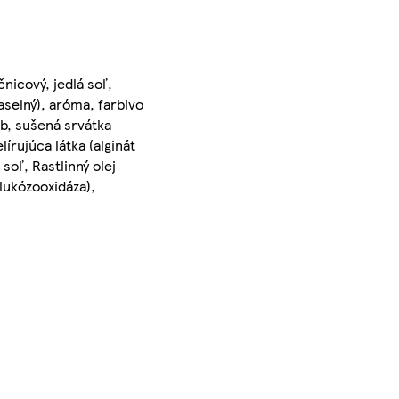
nicový, jedlá soľ,
aselný), aróma, farbivo
ob, sušená srvátka
írujúca látka (alginát
 soľ, Rastlinný olej
glukózooxidáza),