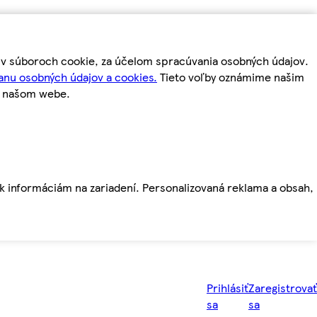
m v súboroch cookie, za účelom spracúvania osobných údajov.
anu osobných údajov a cookies.
Tieto voľby oznámime našim
a našom webe.
ť k informáciám na zariadení. Personalizovaná reklama a obsah,
Prihlásiť
Zaregistrovať
sa
sa