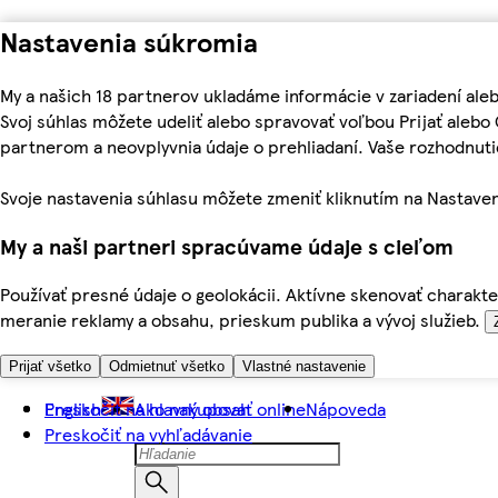
Nastavenia súkromia
My a našich 18 partnerov ukladáme informácie v zariadení ale
Svoj súhlas môžete udeliť alebo spravovať voľbou Prijať aleb
partnerom a neovplyvnia údaje o prehliadaní. Vaše rozhodnu
Svoje nastavenia súhlasu môžete zmeniť kliknutím na Nastaven
My a naši partneri spracúvame údaje s cieľom
Používať presné údaje o geolokácii. Aktívne skenovať charakter
meranie reklamy a obsahu, prieskum publika a vývoj služieb.
Prijať všetko
Odmietnuť všetko
Vlastné nastavenie
Preskočiť na hlavný obsah
English
Ako nakupovať online
Nápoveda
Preskočiť na vyhľadávanie