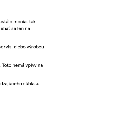
ustále menia, tak
iehať sa len na
servis, alebo výrobcu
. Toto nemá vplyv na
ádzajúceho súhlasu