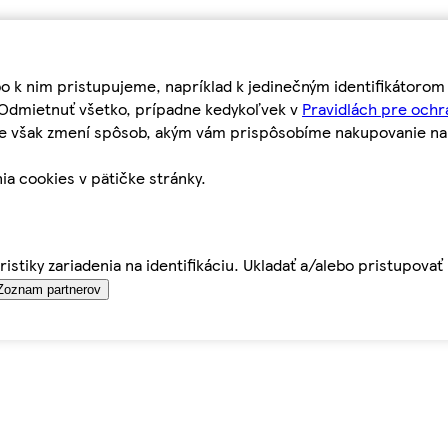
bo k nim pristupujeme, napríklad k jedinečným identifikátoro
o Odmietnuť všetko, prípadne kedykoľvek v
Pravidlách pre ochr
tie však zmení spôsob, akým vám prispôsobíme nakupovanie n
ia cookies v pätičke stránky.
istiky zariadenia na identifikáciu. Ukladať a/alebo pristupova
Zoznam partnerov