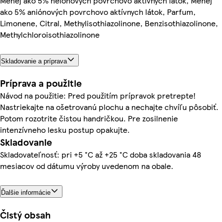
Menej ako 5% neiónových povrchovo aktívnych látok, Menej
ako 5% aniónových povrchovo aktívnych látok, Parfum,
Limonene, Citral, Methylisothiazolinone, Benzisothiazolinone,
Methylchloroisothiazolinone
Skladovanie a príprava
Príprava a použitie
Návod na použitie: Pred použitím prípravok pretrepte!
Nastriekajte na ošetrovanú plochu a nechajte chvíľu pôsobiť.
Potom rozotrite čistou handričkou. Pre zosilnenie
intenzívneho lesku postup opakujte.
Skladovanie
Skladovateľnosť: pri +5 °C až +25 °C doba skladovania 48
mesiacov od dátumu výroby uvedenom na obale.
Ďalšie informácie
Čistý obsah