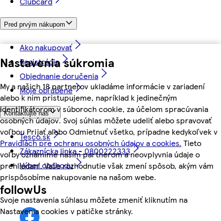
Clubcard
Pred prvým nákupom
Ako nakupovať
Nastavenia súkromia
Registrácia
Objednanie doručenia
My a našich 18 partnerov ukladáme informácie v zariadení
Moje obľúbené
alebo k nim pristupujeme, napríklad k jedinečným
identifikátorom v súboroch cookie, za účelom spracúvania
Kontaktujte nás
osobných údajov. Svoj súhlas môžete udeliť alebo spravovať
voľbou Prijať alebo Odmietnuť všetko, prípadne kedykoľvek v
Tesco.sk
Pravidlách pre ochranu osobných údajov a cookies.
Tieto
Zákaznícka linka - 0800222333
voľby oznámime našim partnerom a neovplyvnia údaje o
Výber obchodu
prehliadaní. Vaše rozhodnutie však zmení spôsob, akým vám
prispôsobíme nakupovanie na našom webe.
followUs
Svoje nastavenia súhlasu môžete zmeniť kliknutím na
Nastavenia cookies v pätičke stránky.