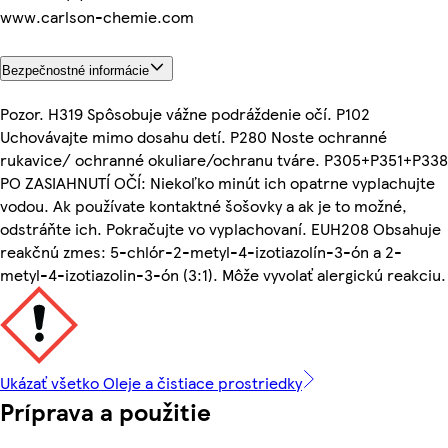
www.carlson-chemie.com
Bezpečnostné informácie
Pozor. H319 Spôsobuje vážne podráždenie očí. P102
Uchovávajte mimo dosahu detí. P280 Noste ochranné
rukavice/ ochranné okuliare/ochranu tváre. P305+P351+P338
PO ZASIAHNUTÍ OČÍ: Niekoľko minút ich opatrne vyplachujte
vodou. Ak používate kontaktné šošovky a ak je to možné,
odstráňte ich. Pokračujte vo vyplachovaní. EUH208 Obsahuje
reakčnú zmes: 5-chlór-2-metyl-4-izotiazolín-3-ón a 2-
metyl-4-izotiazolin-3-ón (3:1). Môže vyvolať alergickú reakciu.
Ukázať všetko Oleje a čistiace prostriedky
Príprava a použitie