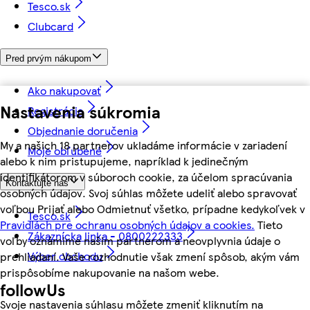
Tesco.sk
Clubcard
Pred prvým nákupom
Ako nakupovať
Nastavenia súkromia
Registrácia
Objednanie doručenia
My a našich 18 partnerov ukladáme informácie v zariadení
Moje obľúbené
alebo k nim pristupujeme, napríklad k jedinečným
identifikátorom v súboroch cookie, za účelom spracúvania
Kontaktujte nás
osobných údajov. Svoj súhlas môžete udeliť alebo spravovať
voľbou Prijať alebo Odmietnuť všetko, prípadne kedykoľvek v
Tesco.sk
Pravidlách pre ochranu osobných údajov a cookies.
Tieto
Zákaznícka linka - 0800222333
voľby oznámime našim partnerom a neovplyvnia údaje o
Výber obchodu
prehliadaní. Vaše rozhodnutie však zmení spôsob, akým vám
prispôsobíme nakupovanie na našom webe.
followUs
Svoje nastavenia súhlasu môžete zmeniť kliknutím na