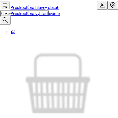
Preskočiť na hlavný obsah
Preskočiť na vyhľadávanie