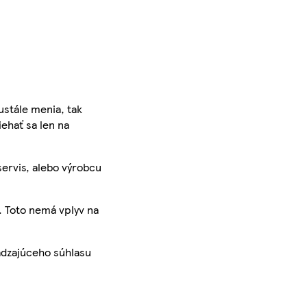
ustále menia, tak
iehať sa len na
servis, alebo výrobcu
. Toto nemá vplyv na
ádzajúceho súhlasu