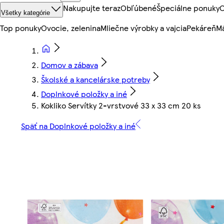
Nakupujte teraz
Obľúbené
Špeciálne ponuky
O
Všetky kategórie
Top ponuky
Ovocie, zelenina
Mliečne výrobky a vajcia
Pekáreň
Mä
Domov a zábava
Školské a kancelárske potreby
Doplnkové položky a iné
Kokliko Servítky 2-vrstvové 33 x 33 cm 20 ks
Späť na Doplnkové položky a iné