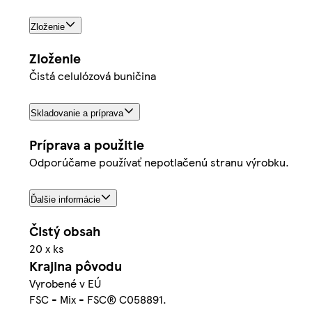
Zloženie
Zloženie
Čistá celulózová buničina
Skladovanie a príprava
Príprava a použitie
Odporúčame používať nepotlačenú stranu výrobku.
Ďalšie informácie
Čistý obsah
20 x ks
Krajina pôvodu
Vyrobené v EÚ
FSC - Mix - FSC® C058891.