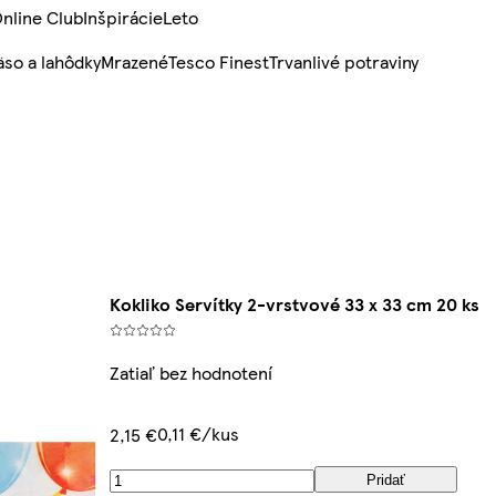
nline Club
Inšpirácie
Leto
so a lahôdky
Mrazené
Tesco Finest
Trvanlivé potraviny
Kokliko Servítky 2-vrstvové 33 x 33 cm 20 ks
Zatiaľ bez hodnotení
0,11 €/kus
2,15 €
Pridať