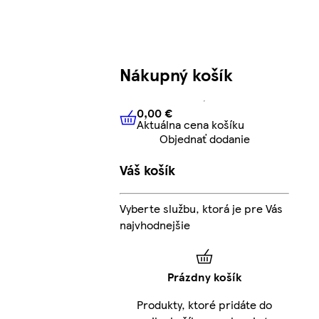
Nákupný košík
0,00 €
Aktuálna cena košíku
0,00 €
Aktuálna cena košíku
Objednať dodanie
Váš košík
Vyberte službu, ktorá je pre Vás
najvhodnejšie
Prázdny košík
Produkty, ktoré pridáte do