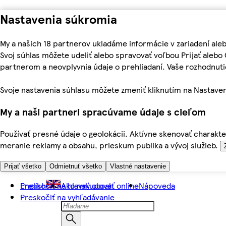
Nastavenia súkromia
My a našich 18 partnerov ukladáme informácie v zariadení ale
Svoj súhlas môžete udeliť alebo spravovať voľbou Prijať aleb
partnerom a neovplyvnia údaje o prehliadaní. Vaše rozhodnu
Svoje nastavenia súhlasu môžete zmeniť kliknutím na Nastaven
My a naši partneri spracúvame údaje s cieľom
Používať presné údaje o geolokácii. Aktívne skenovať charakter
meranie reklamy a obsahu, prieskum publika a vývoj služieb.
Prijať všetko
Odmietnuť všetko
Vlastné nastavenie
Preskočiť na hlavný obsah
English
Ako nakupovať online
Nápoveda
Preskočiť na vyhľadávanie