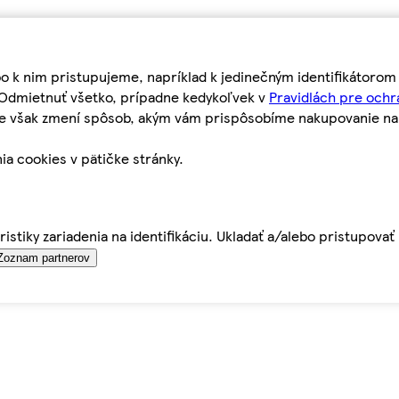
bo k nim pristupujeme, napríklad k jedinečným identifikátoro
o Odmietnuť všetko, prípadne kedykoľvek v
Pravidlách pre ochr
tie však zmení spôsob, akým vám prispôsobíme nakupovanie n
ia cookies v pätičke stránky.
istiky zariadenia na identifikáciu. Ukladať a/alebo pristupova
Zoznam partnerov