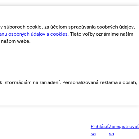
m v súboroch cookie, za účelom spracúvania osobných údajov.
anu osobných údajov a cookies.
Tieto voľby oznámime našim
a našom webe.
ť k informáciám na zariadení. Personalizovaná reklama a obsah,
Prihlásiť
Zaregistrovať
sa
sa