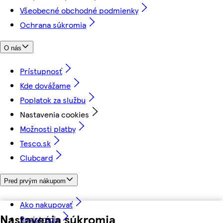
Všeobecné obchodné podmienky
Ochrana súkromia
O nás
Prístupnosť
Kde dovážame
Poplatok za službu
Nastavenia cookies
Možnosti platby
Tesco.sk
Clubcard
Pred prvým nákupom
Ako nakupovať
Nastavenia súkromia
Registrácia