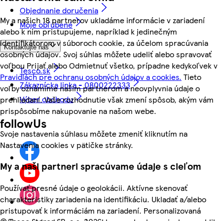
Objednanie doručenia
My a našich 18 partnerov ukladáme informácie v zariadení
Moje obľúbené
alebo k nim pristupujeme, napríklad k jedinečným
identifikátorom v súboroch cookie, za účelom spracúvania
Kontaktujte nás
osobných údajov. Svoj súhlas môžete udeliť alebo spravovať
voľbou Prijať alebo Odmietnuť všetko, prípadne kedykoľvek v
Tesco.sk
Pravidlách pre ochranu osobných údajov a cookies.
Tieto
Zákaznícka linka - 0800222333
voľby oznámime našim partnerom a neovplyvnia údaje o
Výber obchodu
prehliadaní. Vaše rozhodnutie však zmení spôsob, akým vám
prispôsobíme nakupovanie na našom webe.
followUs
Svoje nastavenia súhlasu môžete zmeniť kliknutím na
Nastavenia cookies v pätičke stránky.
My a naši partneri spracúvame údaje s cieľom
Používať presné údaje o geolokácii. Aktívne skenovať
charakteristiky zariadenia na identifikáciu. Ukladať a/alebo
pristupovať k informáciám na zariadení. Personalizovaná