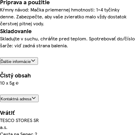
Príprava a použitie
Kŕmny návod: Mačka priemernej hmotnosti: 1-4 tyčinky
denne. Zabezpečte, aby vaše zvieratko malo vždy dostatok
čerstvej pitnej vody.
Skladovanie
Skladujte v suchu, chráňte pred teplom. Spotrebovať do/číslo
šarže: viď zadná strana balenia.
Ďalšie informácie
Čistý obsah
10 x 5g ℮
Kontaktná adresa
Vrátiť
TESCO STORES SR
a.s.
Cesta na Senec 2