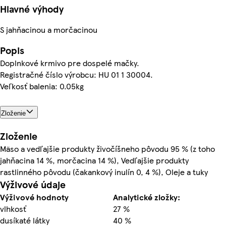
Hlavné výhody
S jahňacinou a morčacinou
Popis
Doplnkové krmivo pre dospelé mačky.
Registračné číslo výrobcu: HU 01 1 30004.
Veľkosť balenia: 0.05kg
Zloženie
Zloženie
Mäso a vedľajšie produkty živočíšneho pôvodu 95 % (z toho
jahňacina 14 %, morčacina 14 %), Vedľajšie produkty
rastlinného pôvodu (čakankový inulín 0, 4 %), Oleje a tuky
Výživové údaje
Výživové hodnoty
Analytické zložky:
vlhkosť
27 %
dusíkaté látky
40 %