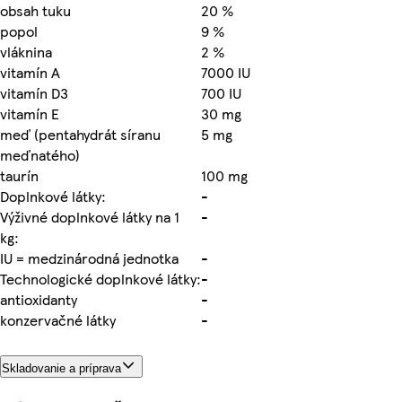
obsah tuku
20 %
popol
9 %
vláknina
2 %
vitamín A
7000 IU
vitamín D3
700 IU
vitamín E
30 mg
meď (pentahydrát síranu
5 mg
meďnatého)
taurín
100 mg
Doplnkové látky:
-
Výživné doplnkové látky na 1
-
kg:
IU = medzinárodná jednotka
-
Technologické doplnkové látky:
-
antioxidanty
-
konzervačné látky
-
Skladovanie a príprava