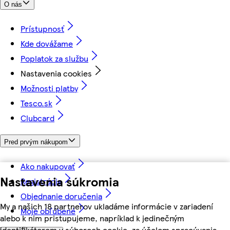
O nás
Prístupnosť
Kde dovážame
Poplatok za službu
Nastavenia cookies
Možnosti platby
Tesco.sk
Clubcard
Pred prvým nákupom
Ako nakupovať
Nastavenia súkromia
Registrácia
Objednanie doručenia
My a našich 18 partnerov ukladáme informácie v zariadení
Moje obľúbené
alebo k nim pristupujeme, napríklad k jedinečným
identifikátorom v súboroch cookie, za účelom spracúvania