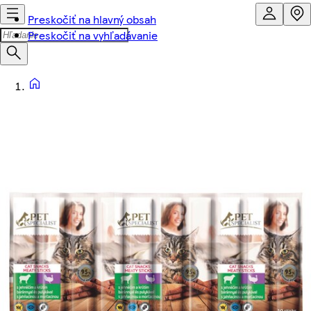
Preskočiť na hlavný obsah
Preskočiť na vyhľadávanie