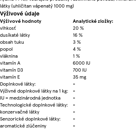
látky (uhličitan vápenatý 1000 mg)
Výživové údaje
Výživové hodnoty
Analytické zložky:
vlhkosť
20 %
dusíkaté látky
16 %
obsah tuku
3 %
popol
4 %
vláknina
1 %
vitamín A
6000 IU
vitamín D3
700 IU
vitamín E
35 mg
Doplnkové látky:
-
Výživné doplnkové látky na 1 kg:
-
IU = medzinárodná jednotka
-
Technologické doplnkové látky:
-
konzervačné látky
-
Senzorické doplnkové látky:
-
aromatické zlúčeniny
-