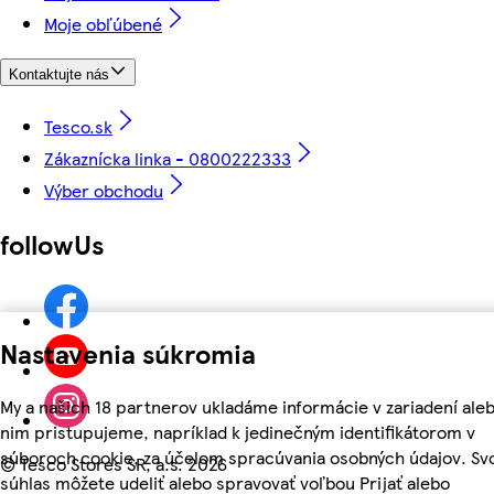
Moje obľúbené
Kontaktujte nás
Tesco.sk
Zákaznícka linka - 0800222333
Výber obchodu
followUs
Nastavenia súkromia
My a našich 18 partnerov ukladáme informácie v zariadení aleb
nim pristupujeme, napríklad k jedinečným identifikátorom v
súboroch cookie, za účelom spracúvania osobných údajov. Sv
©
Tesco Stores SR, a.s. 2026
súhlas môžete udeliť alebo spravovať voľbou Prijať alebo