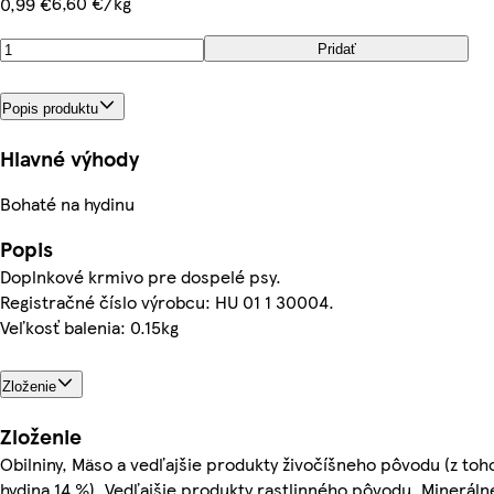
6,60 €/kg
0,99 €
Pridať
Popis produktu
Hlavné výhody
Bohaté na hydinu
Popis
Doplnkové krmivo pre dospelé psy.
Registračné číslo výrobcu: HU 01 1 30004.
Veľkosť balenia: 0.15kg
Zloženie
Zloženie
Obilniny, Mäso a vedľajšie produkty živočíšneho pôvodu (z toh
hydina 14 %), Vedľajšie produkty rastlinného pôvodu, Mineráln