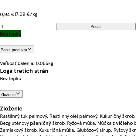
17,09 €/kg
0,94 €
Pridať
Bez lepku
Popis produktu
Veľkosť balenia: 0.055kg
Logá tretích strán
Bez lepku
Zloženie
Zloženie
Rastlinný tuk palmový, Rastlinný olej palmový, Kukuričný škrob
Bezgluténový
pšeničný
škrob, Ryžová múka, Múčka z
vlčieho
Zemiakový škrob, Kukuričná múka, Glukózový sirup, Ryžový škr