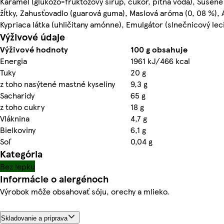
Karamel (glukózo-fruktózový sirup, cukor, pitná voda), Sušen
žĺtky, Zahusťovadlo (guarová guma), Maslová aróma (0, 08 %),
Kypriaca látka (uhličitany amónne), Emulgátor (slnečnicový leci
Výživové údaje
Výživové hodnoty
100 g obsahuje
Energia
1961 kJ/466 kcal
Tuky
20 g
z toho nasýtené mastné kyseliny
9,3 g
Sacharidy
65 g
z toho cukry
18 g
Vláknina
4,7 g
Bielkoviny
6,1 g
Soľ
0,04 g
Kategória
Bez lepku
Informácie o alergénoch
Výrobok môže obsahovať sóju, orechy a mlieko.
Skladovanie a príprava