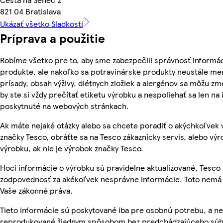
821 04 Bratislava
Ukázať všetko Sladkosti
Príprava a použitie
Robíme všetko pre to, aby sme zabezpečili správnosť informác
produkte, ale nakoľko sa potravinárske produkty neustále men
prísady, obsah výživy, diétnych zložiek a alergénov sa môžu zme
by ste si vždy prečítať etiketu výrobku a nespoliehať sa len na
poskytnuté na webových stránkach.
Ak máte nejaké otázky alebo sa chcete poradiť o akýchkoľvek
značky Tesco, obráťte sa na Tesco zákaznícky servis, alebo vý
výrobku, ak nie je výrobok značky Tesco.
Hoci informácie o výrobku sú pravidelne aktualizované, Tesc
zodpovednosť za akékoľvek nesprávne informácie. Toto nemá 
Vaše zákonné práva.
Tieto informácie sú poskytované iba pre osobnú potrebu, a n
reprodukované žiadnym spôsobom bez predchádzajúceho súh