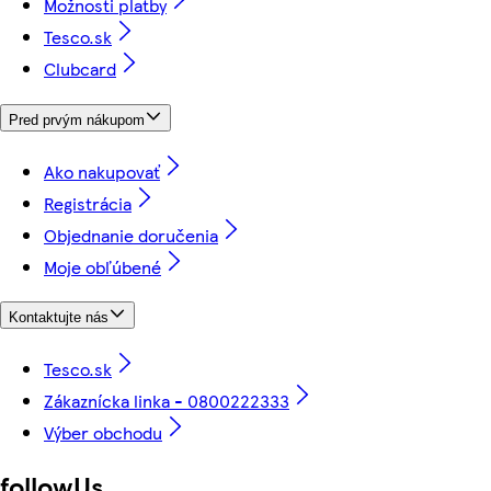
Možnosti platby
Tesco.sk
Clubcard
Pred prvým nákupom
Ako nakupovať
Registrácia
Objednanie doručenia
Moje obľúbené
Kontaktujte nás
Tesco.sk
Zákaznícka linka - 0800222333
Výber obchodu
followUs