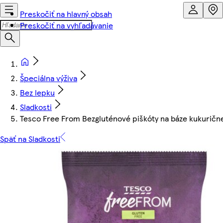
Preskočiť na hlavný obsah
Preskočiť na vyhľadávanie
Špeciálna výživa
Bez lepku
Sladkosti
Tesco Free From Bezgluténové piškóty na báze kukuričn
Späť na Sladkosti