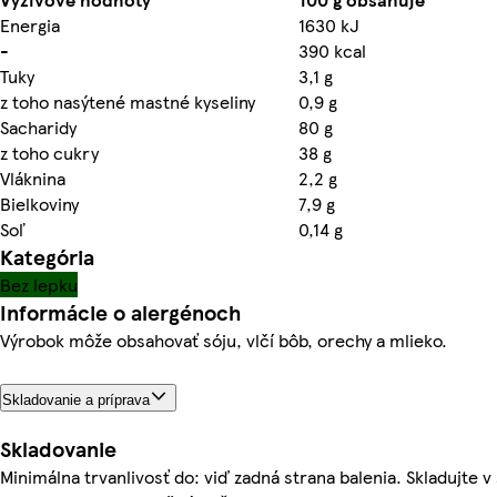
Energia
1630 kJ
-
390 kcal
Tuky
3,1 g
z toho nasýtené mastné kyseliny
0,9 g
Sacharidy
80 g
z toho cukry
38 g
Vláknina
2,2 g
Bielkoviny
7,9 g
Soľ
0,14 g
Kategória
Bez lepku
Informácie o alergénoch
Výrobok môže obsahovať sóju, vlčí bôb, orechy a mlieko.
Skladovanie a príprava
Skladovanie
Minimálna trvanlivosť do: viď zadná strana balenia. Skladujte v