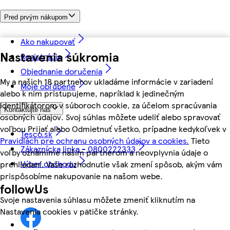
Pred prvým nákupom
Ako nakupovať
Nastavenia súkromia
Registrácia
Objednanie doručenia
My a našich 18 partnerov ukladáme informácie v zariadení
Moje obľúbené
alebo k nim pristupujeme, napríklad k jedinečným
identifikátorom v súboroch cookie, za účelom spracúvania
Kontaktujte nás
osobných údajov. Svoj súhlas môžete udeliť alebo spravovať
voľbou Prijať alebo Odmietnuť všetko, prípadne kedykoľvek v
Tesco.sk
Pravidlách pre ochranu osobných údajov a cookies.
Tieto
Zákaznícka linka - 0800222333
voľby oznámime našim partnerom a neovplyvnia údaje o
Výber obchodu
prehliadaní. Vaše rozhodnutie však zmení spôsob, akým vám
prispôsobíme nakupovanie na našom webe.
followUs
Svoje nastavenia súhlasu môžete zmeniť kliknutím na
Nastavenia cookies v pätičke stránky.