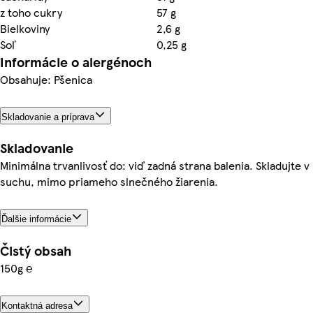
z toho cukry
57 g
Bielkoviny
2,6 g
Soľ
0,25 g
Informácie o alergénoch
Obsahuje: Pšenica
Skladovanie a príprava
Skladovanie
Minimálna trvanlivosť do: viď zadná strana balenia. Skladujte v
suchu, mimo priameho slnečného žiarenia.
Ďalšie informácie
Čistý obsah
150g ℮
Kontaktná adresa