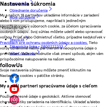
Nastavenia súkromia
Registrácia
Objednanie doručenia
My a našich 18 partnerov ukladáme informácie v zariadení
Moje obľúbené
alebo k nim pristupujeme, napríklad k jedinečným
identifikátorom v súboroch cookie, za účelom spracúvania
Kontaktujte nás
osobných údajov. Svoj súhlas môžete udeliť alebo spravovať
voľbou Prijať alebo Odmietnuť všetko, prípadne kedykoľvek v
Tesco.sk
Pravidlách pre ochranu osobných údajov a cookies.
Tieto
Zákaznícka linka - 0800222333
voľby oznámime našim partnerom a neovplyvnia údaje o
Výber obchodu
prehliadaní. Vaše rozhodnutie však zmení spôsob, akým vám
prispôsobíme nakupovanie na našom webe.
followUs
Svoje nastavenia súhlasu môžete zmeniť kliknutím na
Nastavenia cookies v pätičke stránky.
My a naši partneri spracúvame údaje s cieľom
Používať presné údaje o geolokácii. Aktívne skenovať
charakteristiky zariadenia na identifikáciu. Ukladať a/alebo