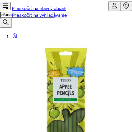
Preskočiť na hlavný obsah
Preskočiť na vyhľadávanie