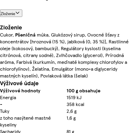
Zloženie
Zloženie
Cukor,
Pšeničná
múka, Glukózový sirup, Ovocné šťavy z
koncentrátov [hroznová (15 %), jablková (0, 35 %)], Rastlinné
oleje (kokosový, bambucký), Regulátory kyslosti (kyselina
citrónová, citrany sodné), Zvlhčovadlo (glycerol), Prírodná
aróma, Farbivá (kurkumín, meďnaté komplexy chlorofylov a
chlorofylínov), Želatína, Emulgátor (mono-a diglyceridy
mastných kyselín), Povlaková látka (šelak)
Výživové údaje
Výživové hodnoty
100 g obsahuje
Energia
1519 kJ
-
358 kcal
Tuky
2,6 g
z toho nasýtené mastné
1,6 g
kyseliny
Sacharidy
81 g