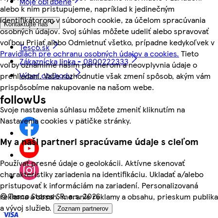
Moje obľúbené
alebo k nim pristupujeme, napríklad k jedinečným
identifikátorom v súboroch cookie, za účelom spracúvania
Kontaktujte nás
osobných údajov. Svoj súhlas môžete udeliť alebo spravovať
voľbou Prijať alebo Odmietnuť všetko, prípadne kedykoľvek v
Tesco.sk
Pravidlách pre ochranu osobných údajov a cookies.
Tieto
Zákaznícka linka - 0800222333
voľby oznámime našim partnerom a neovplyvnia údaje o
Výber obchodu
prehliadaní. Vaše rozhodnutie však zmení spôsob, akým vám
prispôsobíme nakupovanie na našom webe.
followUs
Svoje nastavenia súhlasu môžete zmeniť kliknutím na
Nastavenia cookies v pätičke stránky.
My a naši partneri spracúvame údaje s cieľom
Používať presné údaje o geolokácii. Aktívne skenovať
charakteristiky zariadenia na identifikáciu. Ukladať a/alebo
pristupovať k informáciám na zariadení. Personalizovaná
©
Tesco Stores SR, a.s. 2026
reklama a obsah, meranie reklamy a obsahu, prieskum publika
a vývoj služieb.
Zoznam partnerov