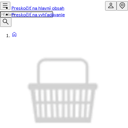
Preskočiť na hlavný obsah
Preskočiť na vyhľadávanie