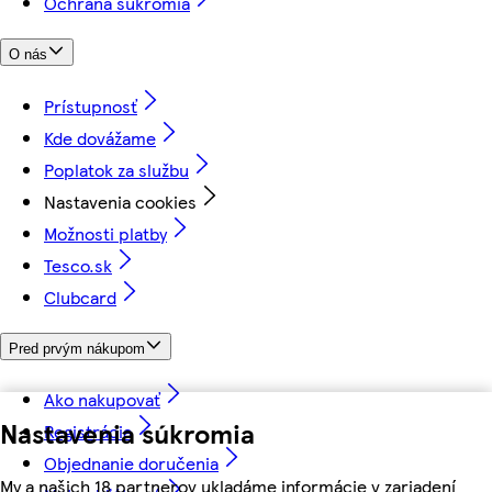
Ochrana súkromia
O nás
Prístupnosť
Kde dovážame
Poplatok za službu
Nastavenia cookies
Možnosti platby
Tesco.sk
Clubcard
Pred prvým nákupom
Ako nakupovať
Nastavenia súkromia
Registrácia
Objednanie doručenia
My a našich 18 partnerov ukladáme informácie v zariadení