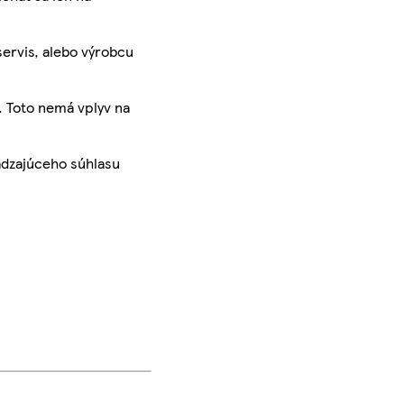
servis, alebo výrobcu
. Toto nemá vplyv na
ádzajúceho súhlasu