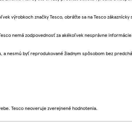
ľvek výrobkoch značky Tesco, obráťte sa na Tesco zákaznícky 
, Tesco nemá zodpovednosť za akékoľvek nesprávne informácie
bu, a nesmú byť reprodukované žiadnym spôsobom bez predch
webe. Tesco neoveruje zverejnené hodnotenia.