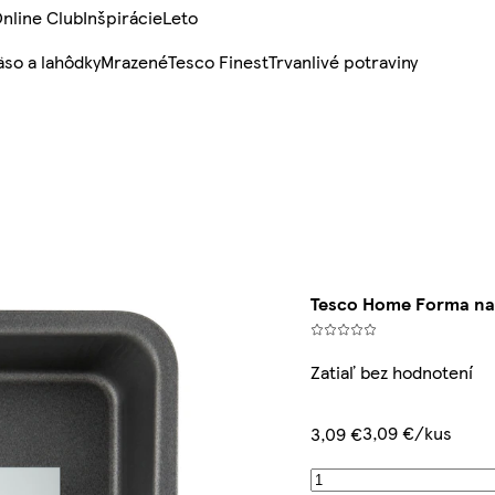
nline Club
Inšpirácie
Leto
so a lahôdky
Mrazené
Tesco Finest
Trvanlivé potraviny
Tesco Home Forma na 
Zatiaľ bez hodnotení
3,09 €/kus
3,09 €