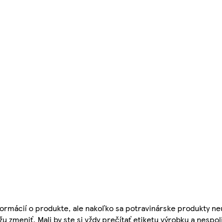
ormácií o produkte, ale nakoľko sa potravinárske produkty ne
žu zmeniť. Mali by ste si vždy prečítať etiketu výrobku a nespol