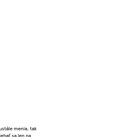
ustále menia, tak
iehať sa len na