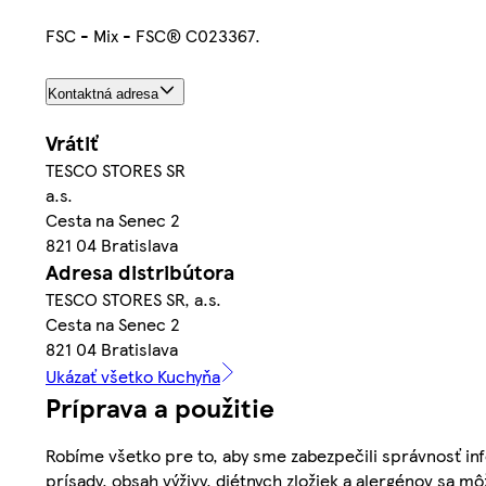
FSC - Mix - FSC® C023367.
Kontaktná adresa
Vrátiť
TESCO STORES SR
a.s.
Cesta na Senec 2
821 04 Bratislava
Adresa distribútora
TESCO STORES SR, a.s.
Cesta na Senec 2
821 04 Bratislava
Ukázať všetko Kuchyňa
Príprava a použitie
Robíme všetko pre to, aby sme zabezpečili správnosť inf
prísady, obsah výživy, diétnych zložiek a alergénov sa mô