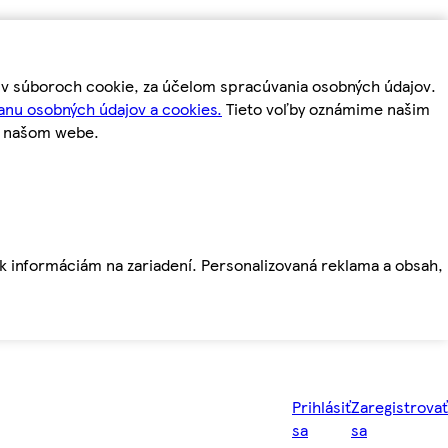
m v súboroch cookie, za účelom spracúvania osobných údajov.
anu osobných údajov a cookies.
Tieto voľby oznámime našim
a našom webe.
ť k informáciám na zariadení. Personalizovaná reklama a obsah,
Prihlásiť
Zaregistrovať
sa
sa