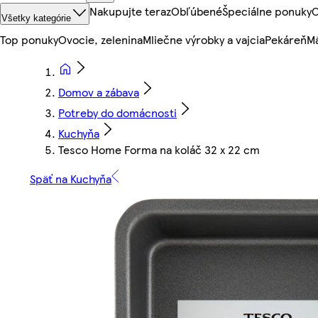
Nakupujte teraz
Obľúbené
Špeciálne ponuky
O
Všetky kategórie
Top ponuky
Ovocie, zelenina
Mliečne výrobky a vajcia
Pekáreň
Mä
Domov a zábava
Potreby do domácnosti
Kuchyňa
Tesco Home Forma na koláč 32 x 22 cm
Späť na Kuchyňa