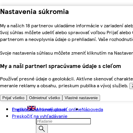
Nastavenia súkromia
My a našich 18 partnerov ukladáme informácie v zariadení ale
Svoj súhlas môžete udeliť alebo spravovať voľbou Prijať aleb
partnerom a neovplyvnia údaje o prehliadaní. Vaše rozhodnu
Svoje nastavenia súhlasu môžete zmeniť kliknutím na Nastaven
My a naši partneri spracúvame údaje s cieľom
Používať presné údaje o geolokácii. Aktívne skenovať charakter
meranie reklamy a obsahu, prieskum publika a vývoj služieb.
Prijať všetko
Odmietnuť všetko
Vlastné nastavenie
Preskočiť na hlavný obsah
English
Ako nakupovať online
Nápoveda
Preskočiť na vyhľadávanie