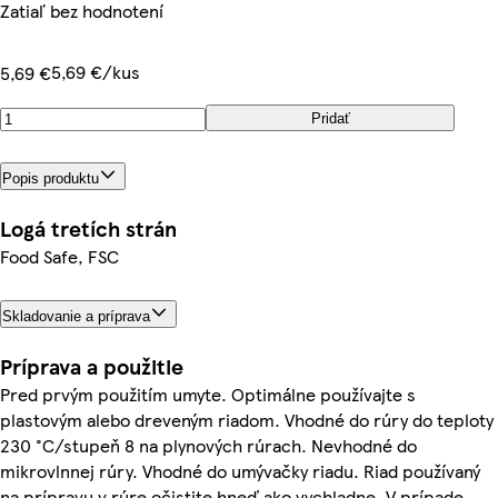
Zatiaľ bez hodnotení
5,69 €/kus
5,69 €
Pridať
Popis produktu
Logá tretích strán
Food Safe, FSC
Skladovanie a príprava
Príprava a použitie
Pred prvým použitím umyte. Optimálne používajte s
plastovým alebo dreveným riadom. Vhodné do rúry do teploty
230 °C/stupeň 8 na plynových rúrach. Nevhodné do
mikrovlnnej rúry. Vhodné do umývačky riadu. Riad používaný
na prípravu v rúre očistite hneď ako vychladne. V prípade