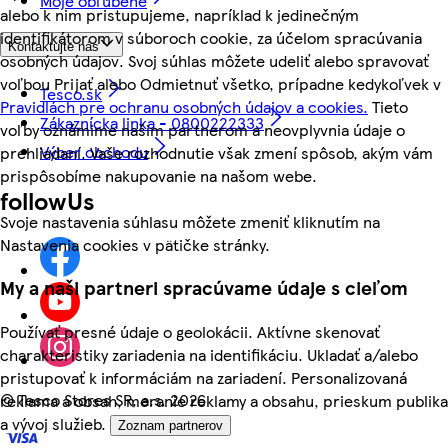
Moje obľúbené
alebo k nim pristupujeme, napríklad k jedinečným
identifikátorom v súboroch cookie, za účelom spracúvania
Kontaktujte nás
osobných údajov. Svoj súhlas môžete udeliť alebo spravovať
voľbou Prijať alebo Odmietnuť všetko, prípadne kedykoľvek v
Tesco.sk
Pravidlách pre ochranu osobných údajov a cookies.
Tieto
Zákaznícka linka - 0800222333
voľby oznámime našim partnerom a neovplyvnia údaje o
Výber obchodu
prehliadaní. Vaše rozhodnutie však zmení spôsob, akým vám
prispôsobíme nakupovanie na našom webe.
followUs
Svoje nastavenia súhlasu môžete zmeniť kliknutím na
Nastavenia cookies v pätičke stránky.
My a naši partneri spracúvame údaje s cieľom
Používať presné údaje o geolokácii. Aktívne skenovať
charakteristiky zariadenia na identifikáciu. Ukladať a/alebo
pristupovať k informáciám na zariadení. Personalizovaná
©
Tesco Stores SR, a.s. 2026
reklama a obsah, meranie reklamy a obsahu, prieskum publika
a vývoj služieb.
Zoznam partnerov