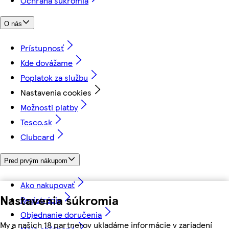
Ochrana súkromia
O nás
Prístupnosť
Kde dovážame
Poplatok za službu
Nastavenia cookies
Možnosti platby
Tesco.sk
Clubcard
Pred prvým nákupom
Ako nakupovať
Nastavenia súkromia
Registrácia
Objednanie doručenia
My a našich 18 partnerov ukladáme informácie v zariadení