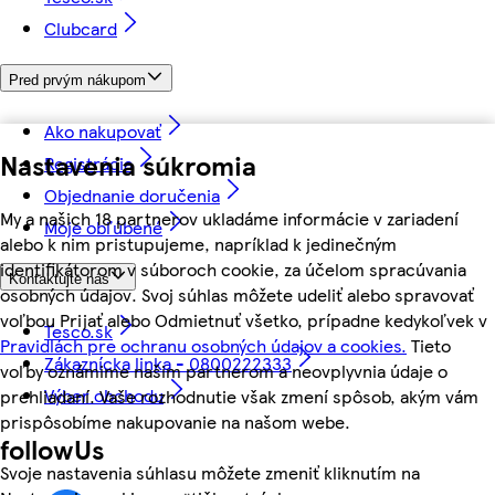
Clubcard
Pred prvým nákupom
Ako nakupovať
Nastavenia súkromia
Registrácia
Objednanie doručenia
My a našich 18 partnerov ukladáme informácie v zariadení
Moje obľúbené
alebo k nim pristupujeme, napríklad k jedinečným
identifikátorom v súboroch cookie, za účelom spracúvania
Kontaktujte nás
osobných údajov. Svoj súhlas môžete udeliť alebo spravovať
voľbou Prijať alebo Odmietnuť všetko, prípadne kedykoľvek v
Tesco.sk
Pravidlách pre ochranu osobných údajov a cookies.
Tieto
Zákaznícka linka - 0800222333
voľby oznámime našim partnerom a neovplyvnia údaje o
Výber obchodu
prehliadaní. Vaše rozhodnutie však zmení spôsob, akým vám
prispôsobíme nakupovanie na našom webe.
followUs
Svoje nastavenia súhlasu môžete zmeniť kliknutím na