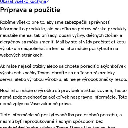
Ukázať všetko Kuchyňa
Príprava a použitie
Robíme všetko pre to, aby sme zabezpečili správnosť
informácií o produkte, ale nakoľko sa potravinárske produkty
neustále menia, tak prísady, obsah výživy, diétnych zložiek a
alergénov sa môžu zmeniť. Mali by ste si vždy prečítať etiketu
výrobku a nespoliehať sa len na informácie poskytnuté na
webových stránkach.
Ak máte nejaké otázky alebo sa chcete poradiť o akýchkoľvek
výrobkoch značky Tesco, obráťte sa na Tesco zákaznícky
servis, alebo výrobcu výrobku, ak nie je výrobok značky Tesco.
Hoci informácie o výrobku sú pravidelne aktualizované, Tesco
nemá zodpovednosť za akékoľvek nesprávne informácie. Toto
nemá vplyv na Vaše zákonné práva.
Tieto informácie sú poskytované iba pre osobnú potrebu, a
nesmú byť reprodukované žiadnym spôsobom bez
predchádzajúceho súhlasu Tesco Stores Limited ani bez