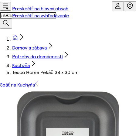
Preskočiť na hlavný obsah
Preskočiť na vyhľadávanie
Domov a zábava
Potreby do domácnosti
Kuchyňa
Tesco Home Pekáč 38 x 30 cm
Späť na Kuchyňa