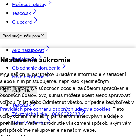
Možnosti platby
Tesco.sk
Clubcard
Pred prvým nákupom
Ako nakupovať
Nastavenia súkromia
Registrácia
Objednanie doručenia
My a našich 18 partnerov ukladáme informácie v zariadení
Moje obľúbené
alebo k nim pristupujeme, napríklad k jedinečným
identifikátorom v súboroch cookie, za účelom spracúvania
Kontaktujte nás
osobných údajov. Svoj súhlas môžete udeliť alebo spravovať
voľbou Prijať alebo Odmietnuť všetko, prípadne kedykoľvek v
Tesco.sk
Pravidlách pre ochranu osobných údajov a cookies.
Tieto
Zákaznícka linka - 0800222333
voľby oznámime našim partnerom a neovplyvnia údaje o
Výber obchodu
prehliadaní. Vaše rozhodnutie však zmení spôsob, akým vám
prispôsobíme nakupovanie na našom webe.