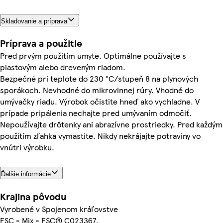
Skladovanie a príprava
Príprava a použitie
Pred prvým použitím umyte. Optimálne používajte s
plastovým alebo dreveným riadom.
Bezpečné pri teplote do 230 °C/stupeň 8 na plynových
sporákoch. Nevhodné do mikrovlnnej rúry. Vhodné do
umývačky riadu. Výrobok očistite hneď ako vychladne. V
prípade pripálenia nechajte pred umývaním odmočiť.
Nepoužívajte drôtenky ani abrazívne prostriedky. Pred každým
použitím zľahka vymastite. Nikdy nekrájajte potraviny vo
vnútri výrobku.
Ďalšie informácie
Krajina pôvodu
Vyrobené v Spojenom kráľovstve
FSC - Mix - FSC® C023367.