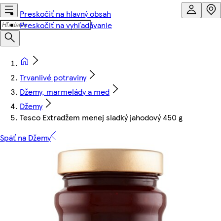
Preskočiť na hlavný obsah
Preskočiť na vyhľadávanie
Trvanlivé potraviny
Džemy, marmelády a med
Džemy
Tesco Extradžem menej sladký jahodový 450 g
Späť na Džemy