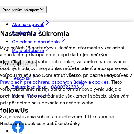
Pred prvým nákupom
Ako nakupovať
Nastavenia súkromia
Registrácia
Objednanie doručenia
My a našich 18 partnerov ukladáme informácie v zariadení
Moje obľúbené
alebo k nim pristupujeme, napríklad k jedinečným
identifikátorom v súboroch cookie, za účelom spracúvania
Kontaktujte nás
osobných údajov. Svoj súhlas môžete udeliť alebo spravovať
voľbou Prijať alebo Odmietnuť všetko, prípadne kedykoľvek v
Tesco.sk
Pravidlách pre ochranu osobných údajov a cookies.
Tieto
Zákaznícka linka - 0800222333
voľby oznámime našim partnerom a neovplyvnia údaje o
Výber obchodu
prehliadaní. Vaše rozhodnutie však zmení spôsob, akým vám
prispôsobíme nakupovanie na našom webe.
followUs
Svoje nastavenia súhlasu môžete zmeniť kliknutím na
Nastavenia cookies v pätičke stránky.