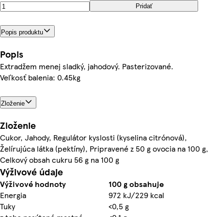
Pridať
Popis produktu
Popis
Extradžem menej sladký, jahodový. Pasterizované.
Veľkosť balenia: 0.45kg
Zloženie
Zloženie
Cukor, Jahody, Regulátor kyslosti (kyselina citrónová),
Želírujúca látka (pektíny), Pripravené z 50 g ovocia na 100 g,
Celkový obsah cukru 56 g na 100 g
Výživové údaje
Výživové hodnoty
100 g obsahuje
Energia
972 kJ/229 kcal
Tuky
<0,5 g