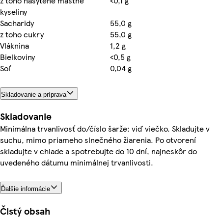
z toho nasýtené mastné
<0,1 g
kyseliny
Sacharidy
55,0 g
z toho cukry
55,0 g
Vláknina
1,2 g
Bielkoviny
<0,5 g
Soľ
0,04 g
Skladovanie a príprava
Skladovanie
Minimálna trvanlivosť do/číslo šarže: viď viečko. Skladujte v
suchu, mimo priameho slnečného žiarenia. Po otvorení
skladujte v chlade a spotrebujte do 10 dní, najneskôr do
uvedeného dátumu minimálnej trvanlivosti.
Ďalšie informácie
Čistý obsah