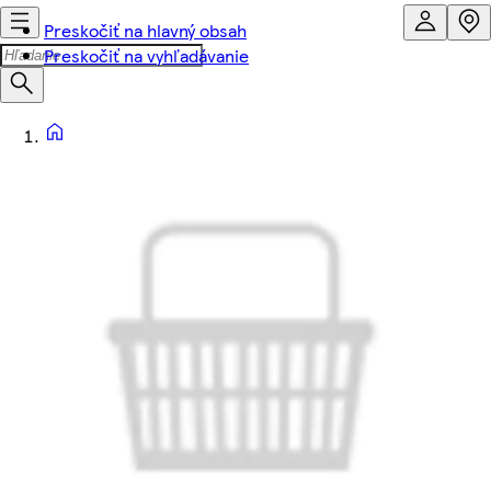
Preskočiť na hlavný obsah
Preskočiť na vyhľadávanie