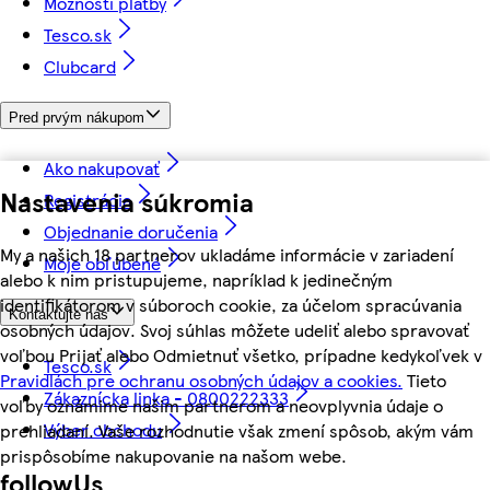
Možnosti platby
Tesco.sk
Clubcard
Pred prvým nákupom
Ako nakupovať
Nastavenia súkromia
Registrácia
Objednanie doručenia
My a našich 18 partnerov ukladáme informácie v zariadení
Moje obľúbené
alebo k nim pristupujeme, napríklad k jedinečným
identifikátorom v súboroch cookie, za účelom spracúvania
Kontaktujte nás
osobných údajov. Svoj súhlas môžete udeliť alebo spravovať
voľbou Prijať alebo Odmietnuť všetko, prípadne kedykoľvek v
Tesco.sk
Pravidlách pre ochranu osobných údajov a cookies.
Tieto
Zákaznícka linka - 0800222333
voľby oznámime našim partnerom a neovplyvnia údaje o
Výber obchodu
prehliadaní. Vaše rozhodnutie však zmení spôsob, akým vám
prispôsobíme nakupovanie na našom webe.
followUs