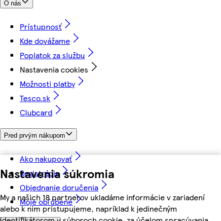
O nás
Prístupnosť
Kde dovážame
Poplatok za službu
Nastavenia cookies
Možnosti platby
Tesco.sk
Clubcard
Pred prvým nákupom
Ako nakupovať
Nastavenia súkromia
Registrácia
Objednanie doručenia
My a našich 18 partnerov ukladáme informácie v zariadení
Moje obľúbené
alebo k nim pristupujeme, napríklad k jedinečným
identifikátorom v súboroch cookie, za účelom spracúvania