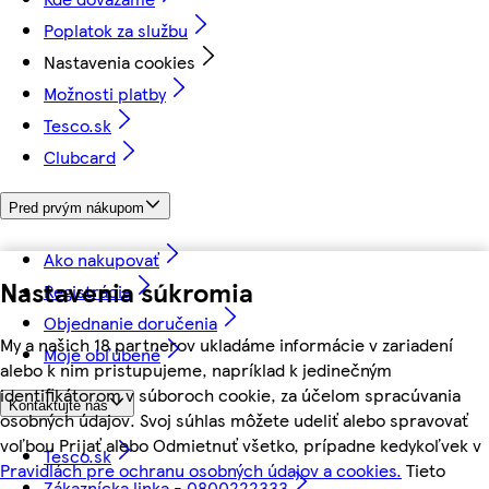
Poplatok za službu
Nastavenia cookies
Možnosti platby
Tesco.sk
Clubcard
Pred prvým nákupom
Ako nakupovať
Nastavenia súkromia
Registrácia
Objednanie doručenia
My a našich 18 partnerov ukladáme informácie v zariadení
Moje obľúbené
alebo k nim pristupujeme, napríklad k jedinečným
identifikátorom v súboroch cookie, za účelom spracúvania
Kontaktujte nás
osobných údajov. Svoj súhlas môžete udeliť alebo spravovať
voľbou Prijať alebo Odmietnuť všetko, prípadne kedykoľvek v
Tesco.sk
Pravidlách pre ochranu osobných údajov a cookies.
Tieto
Zákaznícka linka - 0800222333