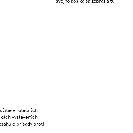
svojho košíka sa zobrazia tu
užitie v rotačných
skách vystavených
bsahuje prísady proti