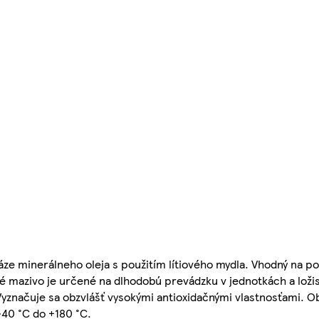
e minerálneho oleja s použitím lítiového mydla. Vhodný na po
é mazivo je určené na dlhodobú prevádzku v jednotkách a loži
yznačuje sa obzvlášť vysokými antioxidačnými vlastnosťami. O
-40 °C do +180 °C.