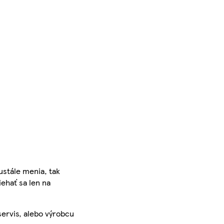
ustále menia, tak
iehať sa len na
servis, alebo výrobcu