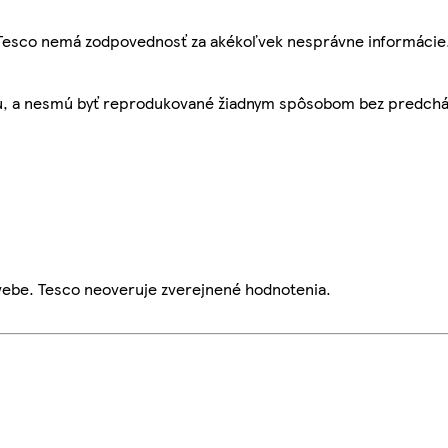
, Tesco nemá zodpovednosť za akékoľvek nesprávne informácie
bu, a nesmú byť reprodukované žiadnym spôsobom bez predch
webe. Tesco neoveruje zverejnené hodnotenia.