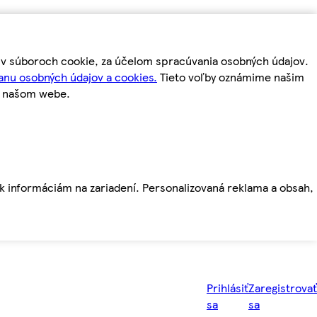
m v súboroch cookie, za účelom spracúvania osobných údajov.
anu osobných údajov a cookies.
Tieto voľby oznámime našim
a našom webe.
ť k informáciám na zariadení. Personalizovaná reklama a obsah,
Prihlásiť
Zaregistrovať
sa
sa