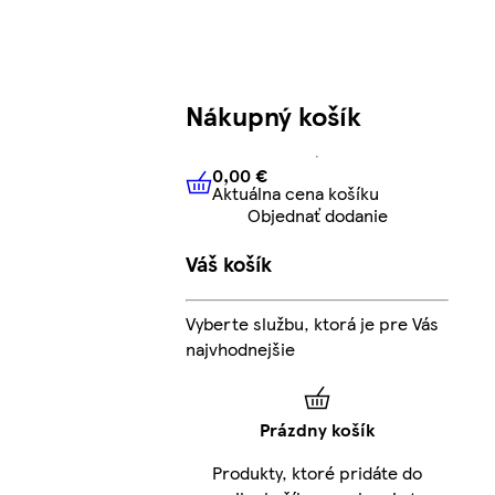
Nákupný košík
0,00 €
Aktuálna cena košíku
0,00 €
Aktuálna cena košíku
Objednať dodanie
Váš košík
Vyberte službu, ktorá je pre Vás
najvhodnejšie
Prázdny košík
Produkty, ktoré pridáte do