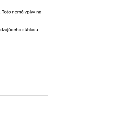
. Toto nemá vplyv na
ádzajúceho súhlasu