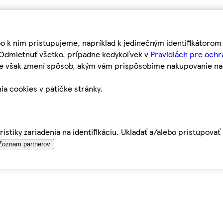
bo k nim pristupujeme, napríklad k jedinečným identifikátoro
o Odmietnuť všetko, prípadne kedykoľvek v
Pravidlách pre ochr
tie však zmení spôsob, akým vám prispôsobíme nakupovanie n
ia cookies v pätičke stránky.
istiky zariadenia na identifikáciu. Ukladať a/alebo pristupova
Zoznam partnerov