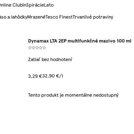
nline Club
Inšpirácie
Leto
so a lahôdky
Mrazené
Tesco Finest
Trvanlivé potraviny
Dynamax LTA 2EP multifunkčné mazivo 100 ml
Zatiaľ bez hodnotení
32,90 €/l
3,29 €
Tento produkt je momentálne nedostupný