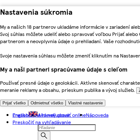
Nastavenia súkromia
My a našich 18 partnerov ukladáme informácie v zariadení ale
Svoj súhlas môžete udeliť alebo spravovať voľbou Prijať aleb
partnerom a neovplyvnia údaje o prehliadaní. Vaše rozhodnu
Svoje nastavenia súhlasu môžete zmeniť kliknutím na Nastaven
My a naši partneri spracúvame údaje s cieľom
Používať presné údaje o geolokácii. Aktívne skenovať charakter
meranie reklamy a obsahu, prieskum publika a vývoj služieb.
Prijať všetko
Odmietnuť všetko
Vlastné nastavenie
Preskočiť na hlavný obsah
English
Ako nakupovať online
Nápoveda
Preskočiť na vyhľadávanie