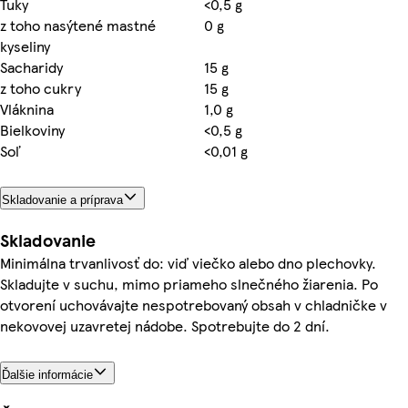
Tuky
<0,5 g
z toho nasýtené mastné
0 g
kyseliny
Sacharidy
15 g
z toho cukry
15 g
Vláknina
1,0 g
Bielkoviny
<0,5 g
Soľ
<0,01 g
Skladovanie a príprava
Skladovanie
Minimálna trvanlivosť do: viď viečko alebo dno plechovky.
Skladujte v suchu, mimo priameho slnečného žiarenia. Po
otvorení uchovávajte nespotrebovaný obsah v chladničke v
nekovovej uzavretej nádobe. Spotrebujte do 2 dní.
Ďalšie informácie