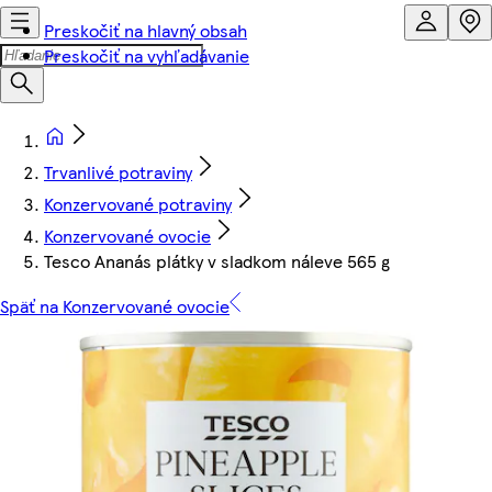
Preskočiť na hlavný obsah
Preskočiť na vyhľadávanie
Trvanlivé potraviny
Konzervované potraviny
Konzervované ovocie
Tesco Ananás plátky v sladkom náleve 565 g
Späť na Konzervované ovocie