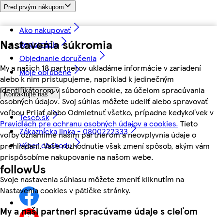
Pred prvým nákupom
Ako nakupovať
Nastavenia súkromia
Registrácia
Objednanie doručenia
My a našich 18 partnerov ukladáme informácie v zariadení
Moje obľúbené
alebo k nim pristupujeme, napríklad k jedinečným
identifikátorom v súboroch cookie, za účelom spracúvania
Kontaktujte nás
osobných údajov. Svoj súhlas môžete udeliť alebo spravovať
voľbou Prijať alebo Odmietnuť všetko, prípadne kedykoľvek v
Tesco.sk
Pravidlách pre ochranu osobných údajov a cookies.
Tieto
Zákaznícka linka - 0800222333
voľby oznámime našim partnerom a neovplyvnia údaje o
Výber obchodu
prehliadaní. Vaše rozhodnutie však zmení spôsob, akým vám
prispôsobíme nakupovanie na našom webe.
followUs
Svoje nastavenia súhlasu môžete zmeniť kliknutím na
Nastavenia cookies v pätičke stránky.
My a naši partneri spracúvame údaje s cieľom