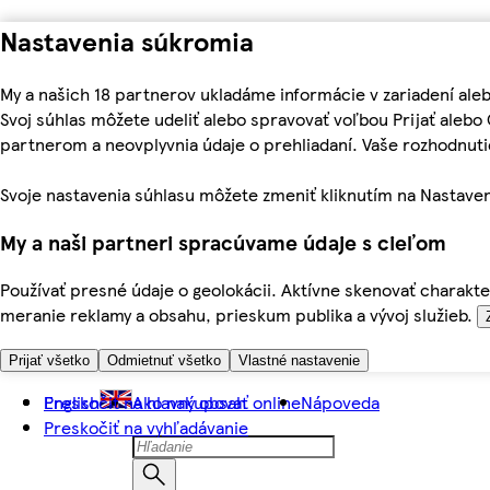
Nastavenia súkromia
My a našich 18 partnerov ukladáme informácie v zariadení ale
Svoj súhlas môžete udeliť alebo spravovať voľbou Prijať aleb
partnerom a neovplyvnia údaje o prehliadaní. Vaše rozhodnu
Svoje nastavenia súhlasu môžete zmeniť kliknutím na Nastaven
My a naši partneri spracúvame údaje s cieľom
Používať presné údaje o geolokácii. Aktívne skenovať charakter
meranie reklamy a obsahu, prieskum publika a vývoj služieb.
Prijať všetko
Odmietnuť všetko
Vlastné nastavenie
Preskočiť na hlavný obsah
English
Ako nakupovať online
Nápoveda
Preskočiť na vyhľadávanie