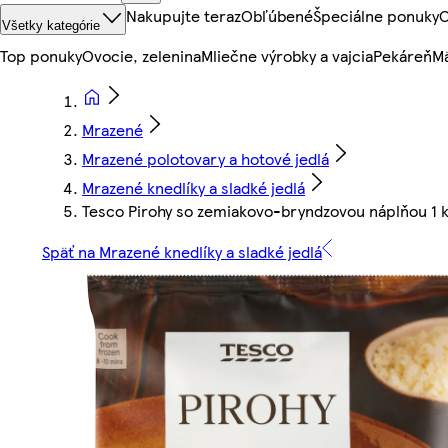
Nakupujte teraz
Obľúbené
Špeciálne ponuky
O
Všetky kategórie
Top ponuky
Ovocie, zelenina
Mliečne výrobky a vajcia
Pekáreň
Mä
Mrazené
Mrazené polotovary a hotové jedlá
Mrazené knedlíky a sladké jedlá
Tesco Pirohy so zemiakovo-bryndzovou náplňou 1 
Späť na Mrazené knedlíky a sladké jedlá