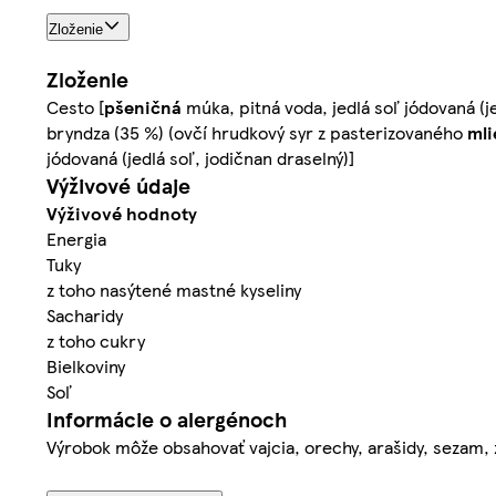
Zloženie
Zloženie
Cesto [
pšeničná
múka, pitná voda, jedlá soľ jódovaná (j
bryndza (35 %) (ovčí hrudkový syr z pasterizovaného
mli
jódovaná (jedlá soľ, jodičnan draselný)]
Výživové údaje
Výživové hodnoty
Energia
Tuky
z toho nasýtené mastné kyseliny
Sacharidy
z toho cukry
Bielkoviny
Soľ
Informácie o alergénoch
Výrobok môže obsahovať vajcia, orechy, arašidy, sezam, ze