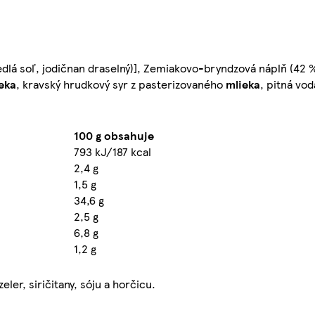
edlá soľ, jodičnan draselný)], Zemiakovo-bryndzová náplň (42 %
eka
, kravský hrudkový syr z pasterizovaného
mlieka
, pitná vod
100 g obsahuje
793 kJ/187 kcal
2,4 g
1,5 g
34,6 g
2,5 g
6,8 g
1,2 g
ler, siričitany, sóju a horčicu.