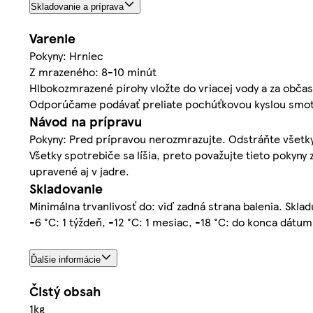
Skladovanie a príprava
Varenie
Pokyny: Hrniec
Z mrazeného: 8-10 minút
Hlbokozmrazené pirohy vložte do vriacej vody a za obča
Odporúčame podávať preliate pochúťkovou kyslou smota
Návod na prípravu
Pokyny: Pred prípravou nerozmrazujte. Odstráňte všetky
Všetky spotrebiče sa líšia, preto považujte tieto pokyny
upravené aj v jadre.
Skladovanie
Minimálna trvanlivosť do: viď zadná strana balenia. Skladu
-6 °C: 1 týždeň, -12 °C: 1 mesiac, -18 °C: do konca dátu
Ďalšie informácie
Čistý obsah
1kg