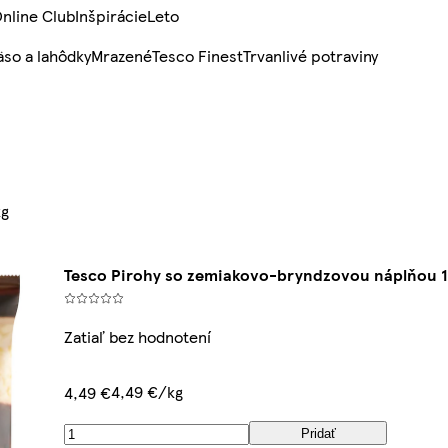
nline Club
Inšpirácie
Leto
so a lahôdky
Mrazené
Tesco Finest
Trvanlivé potraviny
kg
Tesco Pirohy so zemiakovo-bryndzovou náplňou 1
Zatiaľ bez hodnotení
4,49 €/kg
4,49 €
Pridať