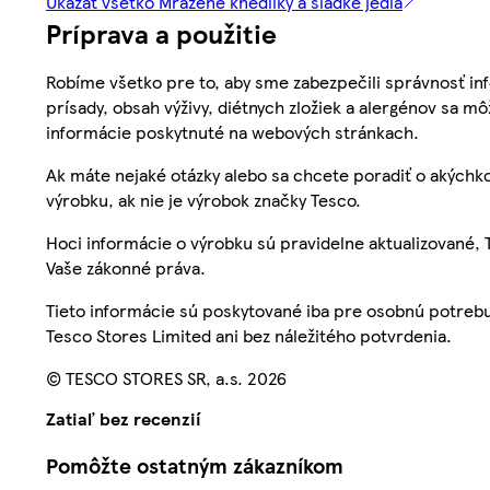
Ukázať všetko Mrazené knedlíky a sladké jedlá
Príprava a použitie
Robíme všetko pre to, aby sme zabezpečili správnosť inf
prísady, obsah výživy, diétnych zložiek a alergénov sa mô
informácie poskytnuté na webových stránkach.
Ak máte nejaké otázky alebo sa chcete poradiť o akýchko
výrobku, ak nie je výrobok značky Tesco.
Hoci informácie o výrobku sú pravidelne aktualizované
Vaše zákonné práva.
Tieto informácie sú poskytované iba pre osobnú potre
Tesco Stores Limited ani bez náležitého potvrdenia.
© TESCO STORES SR, a.s. 2026
Zatiaľ bez recenzií
Pomôžte ostatným zákazníkom