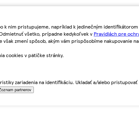
bo k nim pristupujeme, napríklad k jedinečným identifikátoro
o Odmietnuť všetko, prípadne kedykoľvek v
Pravidlách pre ochr
tie však zmení spôsob, akým vám prispôsobíme nakupovanie n
ia cookies v pätičke stránky.
istiky zariadenia na identifikáciu. Ukladať a/alebo pristupova
Zoznam partnerov