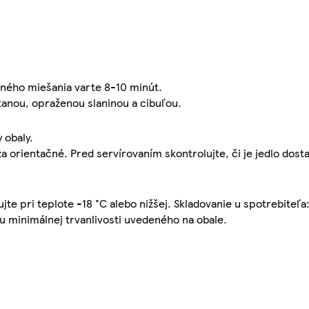
sného miešania varte 8-10 minút.
nou, opraženou slaninou a cibuľou.
 obaly.
 za orientačné. Pred servírovaním skontrolujte, či je jedlo dos
jte pri teplote -18 °C alebo nižšej. Skladovanie u spotrebiteľa:
mu minimálnej trvanlivosti uvedeného na obale.