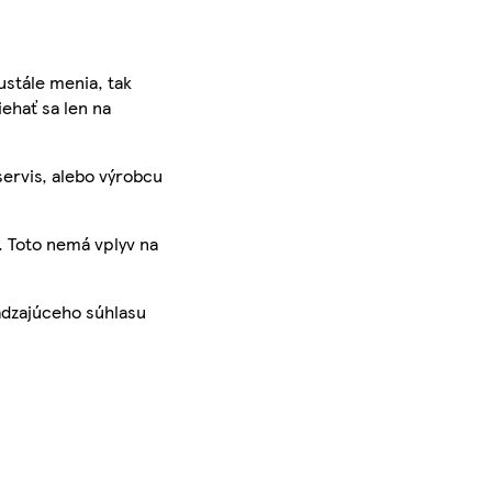
ustále menia, tak
iehať sa len na
servis, alebo výrobcu
. Toto nemá vplyv na
ádzajúceho súhlasu