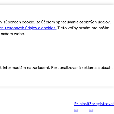
m v súboroch cookie, za účelom spracúvania osobných údajov.
anu osobných údajov a cookies.
Tieto voľby oznámime našim
a našom webe.
ť k informáciám na zariadení. Personalizovaná reklama a obsah,
Prihlásiť
Zaregistrovať
sa
sa