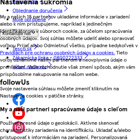
Nastavenia súkromia
Registrácia
Objednanie doručenia
My a našich 18 partnerov ukladáme informácie v zariadení
Moje obľúbené
alebo k nim pristupujeme, napríklad k jedinečným
identifikátorom v súboroch cookie, za účelom spracúvania
Kontaktujte nás
osobných údajov. Svoj súhlas môžete udeliť alebo spravovať
voľbou Prijať alebo Odmietnuť všetko, prípadne kedykoľvek v
Tesco.sk
Pravidlách pre ochranu osobných údajov a cookies.
Tieto
Zákaznícka linka - 0800222333
voľby oznámime našim partnerom a neovplyvnia údaje o
Výber obchodu
prehliadaní. Vaše rozhodnutie však zmení spôsob, akým vám
prispôsobíme nakupovanie na našom webe.
followUs
Svoje nastavenia súhlasu môžete zmeniť kliknutím na
Nastavenia cookies v pätičke stránky.
My a naši partneri spracúvame údaje s cieľom
Používať presné údaje o geolokácii. Aktívne skenovať
charakteristiky zariadenia na identifikáciu. Ukladať a/alebo
pristupovať k informáciám na zariadení. Personalizovaná