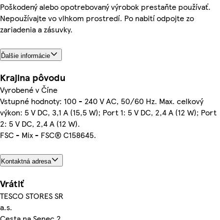
Poškodený alebo opotrebovaný výrobok prestaňte používať.
Nepoužívajte vo vlhkom prostredí. Po nabití odpojte zo
zariadenia a zásuvky.
Ďalšie informácie
Krajina pôvodu
Vyrobené v Číne
Vstupné hodnoty: 100 - 240 V AC, 50/60 Hz. Max. celkový
výkon: 5 V DC, 3,1 A (15,5 W); Port 1: 5 V DC, 2,4 A (12 W); Port
2: 5 V DC, 2,4 A (12 W).
FSC - Mix - FSC® C158645.
Kontaktná adresa
Vrátiť
TESCO STORES SR
a.s.
Cesta na Senec 2