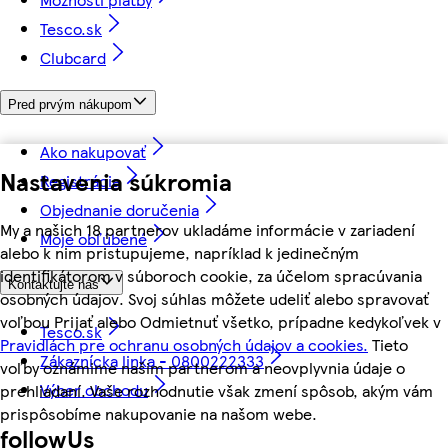
Tesco.sk
Clubcard
Pred prvým nákupom
Ako nakupovať
Nastavenia súkromia
Registrácia
Objednanie doručenia
My a našich 18 partnerov ukladáme informácie v zariadení
Moje obľúbené
alebo k nim pristupujeme, napríklad k jedinečným
identifikátorom v súboroch cookie, za účelom spracúvania
Kontaktujte nás
osobných údajov. Svoj súhlas môžete udeliť alebo spravovať
voľbou Prijať alebo Odmietnuť všetko, prípadne kedykoľvek v
Tesco.sk
Pravidlách pre ochranu osobných údajov a cookies.
Tieto
Zákaznícka linka - 0800222333
voľby oznámime našim partnerom a neovplyvnia údaje o
Výber obchodu
prehliadaní. Vaše rozhodnutie však zmení spôsob, akým vám
prispôsobíme nakupovanie na našom webe.
followUs