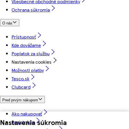
Všeobecné obchodné podmienky
Ochrana súkromia
O nás
Prístupnosť
Kde dovážame
Poplatok za službu
Nastavenia cookies
Možnosti platby
Tesco.sk
Clubcard
Pred prvým nákupom
Ako nakupovať
Nastavenia súkromia
Registrácia