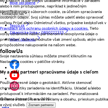
My a našich 18 partnerov ukladáme informácie v zariadení
Moje obľúbené
alebo k nim pristupujeme, napríklad k jedinečným
identifikátorom v súboroch cookie, za účelom spracúvania
Kontaktujte nás
osobných údajov. Svoj súhlas môžete udeliť alebo spravovať
voľbou Prijať alebo Odmietnuť všetko, prípadne kedykoľvek v
Tesco.sk
Pravidlách pre ochranu osobných údajov a cookies.
Tieto
Zákaznícka linka - 0800222333
voľby oznámime našim partnerom a neovplyvnia údaje o
Výber obchodu
prehliadaní. Vaše rozhodnutie však zmení spôsob, akým vám
prispôsobíme nakupovanie na našom webe.
followUs
Svoje nastavenia súhlasu môžete zmeniť kliknutím na
Nastavenia cookies v pätičke stránky.
My a naši partneri spracúvame údaje s cieľom
Používať presné údaje o geolokácii. Aktívne skenovať
charakteristiky zariadenia na identifikáciu. Ukladať a/alebo
pristupovať k informáciám na zariadení. Personalizovaná
©
Tesco Stores SR, a.s. 2026
reklama a obsah, meranie reklamy a obsahu, prieskum publika
a vývoj služieb.
Zoznam partnerov