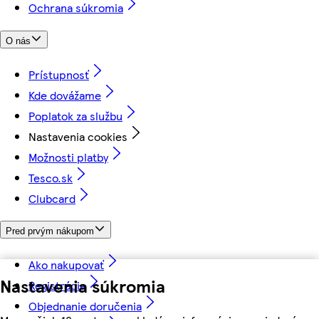
Ochrana súkromia
O nás
Prístupnosť
Kde dovážame
Poplatok za službu
Nastavenia cookies
Možnosti platby
Tesco.sk
Clubcard
Pred prvým nákupom
Ako nakupovať
Nastavenia súkromia
Registrácia
Objednanie doručenia