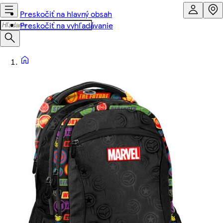
Preskočiť na hlavný obsah
Preskočiť na vyhľadávanie