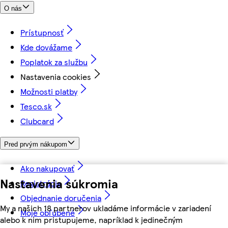
O nás
Prístupnosť
Kde dovážame
Poplatok za službu
Nastavenia cookies
Možnosti platby
Tesco.sk
Clubcard
Pred prvým nákupom
Ako nakupovať
Nastavenia súkromia
Registrácia
Objednanie doručenia
My a našich 18 partnerov ukladáme informácie v zariadení
Moje obľúbené
alebo k nim pristupujeme, napríklad k jedinečným