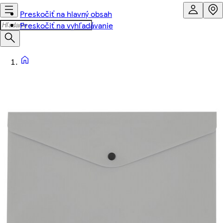
Preskočiť na hlavný obsah
Preskočiť na vyhľadávanie