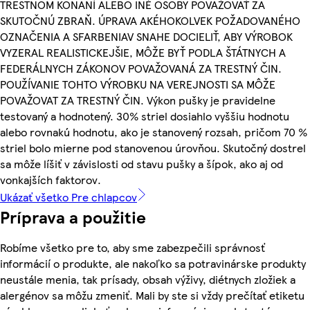
TRESTNOM KONANÍ ALEBO INÉ OSOBY POVAŽOVAŤ ZA
SKUTOČNÚ ZBRAŇ. ÚPRAVA AKÉHOKOLVEK POŽADOVANÉHO
OZNAČENIA A SFARBENIAV SNAHE DOCIELIŤ, ABY VÝROBOK
VYZERAL REALISTICKEJŠIE, MÔŽE BYŤ PODLA ŠTÁTNYCH A
FEDERÁLNYCH ZÁKONOV POVAŽOVANÁ ZA TRESTNÝ ČIN.
POUŽÍVANIE TOHTO VÝROBKU NA VEREJNOSTI SA MÔŽE
POVAŽOVAT ZA TRESTNÝ ČIN. Výkon pušky je pravidelne
testovaný a hodnotený. 30% striel dosiahlo vyššiu hodnotu
alebo rovnakú hodnotu, ako je stanovený rozsah, pričom 70 %
striel bolo mierne pod stanovenou úrovňou. Skutočný dostrel
sa môže líšiť v závislosti od stavu pušky a šípok, ako aj od
vonkajších faktorov.
Ukázať všetko Pre chlapcov
Príprava a použitie
Robíme všetko pre to, aby sme zabezpečili správnosť
informácií o produkte, ale nakoľko sa potravinárske produkty
neustále menia, tak prísady, obsah výživy, diétnych zložiek a
alergénov sa môžu zmeniť. Mali by ste si vždy prečítať etiketu