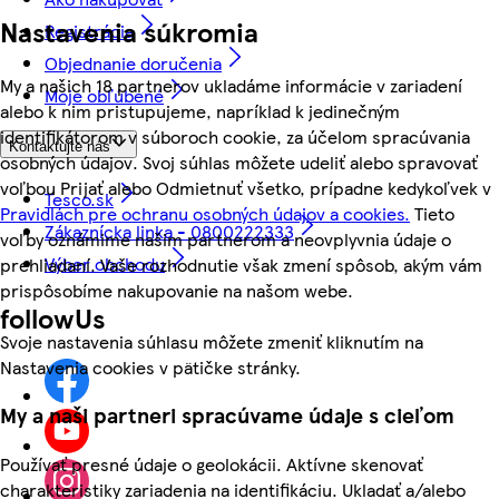
Nastavenia súkromia
Registrácia
Objednanie doručenia
My a našich 18 partnerov ukladáme informácie v zariadení
Moje obľúbené
alebo k nim pristupujeme, napríklad k jedinečným
identifikátorom v súboroch cookie, za účelom spracúvania
Kontaktujte nás
osobných údajov. Svoj súhlas môžete udeliť alebo spravovať
voľbou Prijať alebo Odmietnuť všetko, prípadne kedykoľvek v
Tesco.sk
Pravidlách pre ochranu osobných údajov a cookies.
Tieto
Zákaznícka linka - 0800222333
voľby oznámime našim partnerom a neovplyvnia údaje o
Výber obchodu
prehliadaní. Vaše rozhodnutie však zmení spôsob, akým vám
prispôsobíme nakupovanie na našom webe.
followUs
Svoje nastavenia súhlasu môžete zmeniť kliknutím na
Nastavenia cookies v pätičke stránky.
My a naši partneri spracúvame údaje s cieľom
Používať presné údaje o geolokácii. Aktívne skenovať
charakteristiky zariadenia na identifikáciu. Ukladať a/alebo