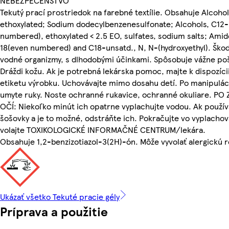
NEBEZPEČENSTVO
Tekutý prací prostriedok na farebné textílie. Obsahuje Alcohol
ethoxylated; Sodium dodecylbenzenesulfonate; Alcohols, C12
numbered), ethoxylated < 2.5 EO, sulfates, sodium salts; Amid
18(even numbered) and C18-unsatd., N, N-(hydroxyethyl). Škod
vodné organizmy, s dlhodobými účinkami. Spôsobuje vážne po
Dráždi kožu. Ak je potrebná lekárska pomoc, majte k dispozícii
etiketu výrobku. Uchovávajte mimo dosahu detí. Po manipuláci
umyte ruky. Noste ochranné rukavice, ochranné okuliare. PO
OČÍ: Niekoľko minút ich opatrne vyplachujte vodou. Ak použí
šošovky a je to možné, odstráňte ich. Pokračujte vo vyplacho
volajte TOXIKOLOGICKÉ INFORMAČNÉ CENTRUM/lekára.
Obsahuje 1,2-benzizotiazol-3(2H)-ón. Môže vyvolať alergickú r
Ukázať všetko Tekuté pracie gély
Príprava a použitie