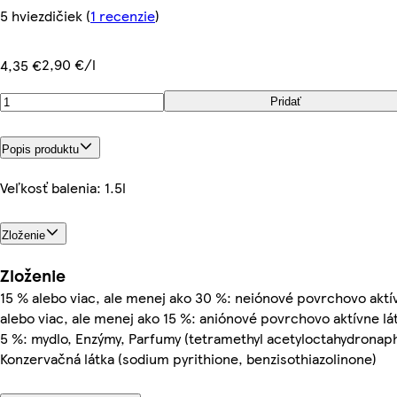
5 hviezdičiek
(
1 recenzie
)
2,90 €/l
4,35 €
Pridať
Popis produktu
Veľkosť balenia: 1.5l
Zloženie
Zloženie
15 % alebo viac, ale menej ako 30 %: neiónové povrchovo aktív
alebo viac, ale menej ako 15 %: aniónové povrchovo aktívne lá
5 %: mydlo, Enzýmy, Parfumy (tetramethyl acetyloctahydronap
Konzervačná látka (sodium pyrithione, benzisothiazolinone)