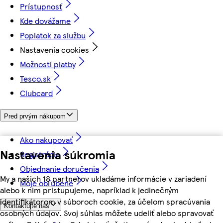
Prístupnosť
Kde dovážame
Poplatok za službu
Nastavenia cookies
Možnosti platby
Tesco.sk
Clubcard
Pred prvým nákupom
Ako nakupovať
Nastavenia súkromia
Registrácia
Objednanie doručenia
My a našich 18 partnerov ukladáme informácie v zariadení
Moje obľúbené
alebo k nim pristupujeme, napríklad k jedinečným
identifikátorom v súboroch cookie, za účelom spracúvania
Kontaktujte nás
osobných údajov. Svoj súhlas môžete udeliť alebo spravovať