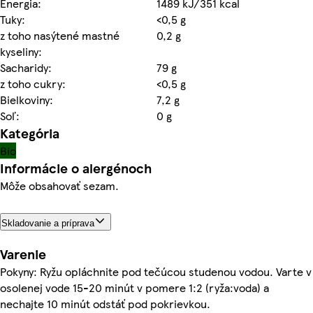
Energia:
1489 kJ/351 kcal
Tuky:
<0,5 g
z toho nasýtené mastné
0,2 g
kyseliny:
Sacharidy:
79 g
z toho cukry:
<0,5 g
Bielkoviny:
7,2 g
Soľ:
0 g
Kategória
Bio
Informácie o alergénoch
Môže obsahovať sezam.
Skladovanie a príprava
Varenie
Pokyny: Ryžu opláchnite pod tečúcou studenou vodou. Varte v
osolenej vode 15-20 minút v pomere 1:2 (ryža:voda) a
nechajte 10 minút odstáť pod pokrievkou.