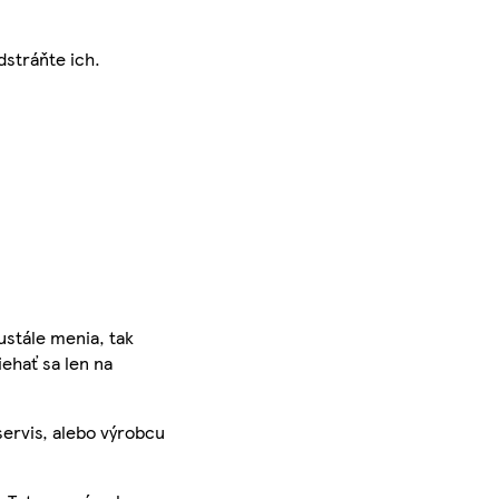
dstráňte ich.
ustále menia, tak
iehať sa len na
servis, alebo výrobcu