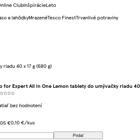
nline Club
Inšpirácie
Leto
so a lahôdky
Mrazené
Tesco Finest
Trvanlivé potraviny
 riadu 40 x 17 g (680 g)
o for Expert All in One Lemon tablety do umývačky riadu 40 x
atiaľ bez hodnotení
0,10 €/kus
,05 €
Pridať