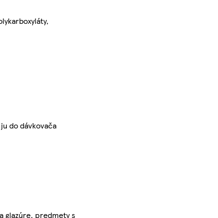
olykarboxyláty,
e ju do dávkovača
a glazúre, predmety s