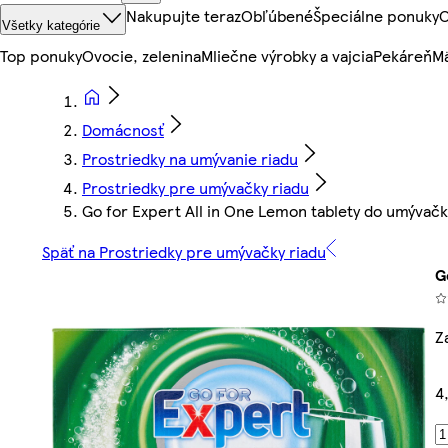
Nakupujte teraz
Obľúbené
Špeciálne ponuky
O
Všetky kategórie
Top ponuky
Ovocie, zelenina
Mliečne výrobky a vajcia
Pekáreň
Mä
Domácnosť
Prostriedky na umývanie riadu
Prostriedky pre umývačky riadu
Go for Expert All in One Lemon tablety do umývačky
Späť na Prostriedky pre umývačky riadu
G
Z
4