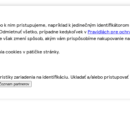
bo k nim pristupujeme, napríklad k jedinečným identifikátoro
o Odmietnuť všetko, prípadne kedykoľvek v
Pravidlách pre ochr
tie však zmení spôsob, akým vám prispôsobíme nakupovanie n
ia cookies v pätičke stránky.
istiky zariadenia na identifikáciu. Ukladať a/alebo pristupova
Zoznam partnerov