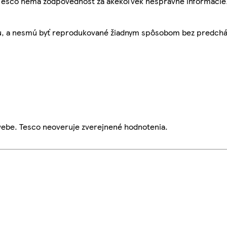
, Tesco nemá zodpovednosť za akékoľvek nesprávne informácie
bu, a nesmú byť reprodukované žiadnym spôsobom bez predch
webe. Tesco neoveruje zverejnené hodnotenia.