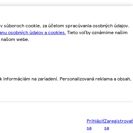
m v súboroch cookie, za účelom spracúvania osobných údajov.
anu osobných údajov a cookies.
Tieto voľby oznámime našim
a našom webe.
ť k informáciám na zariadení. Personalizovaná reklama a obsah,
Prihlásiť
Zaregistrovať
sa
sa