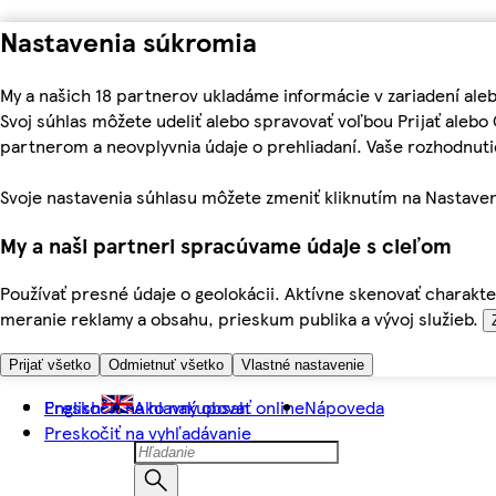
Nastavenia súkromia
My a našich 18 partnerov ukladáme informácie v zariadení ale
Svoj súhlas môžete udeliť alebo spravovať voľbou Prijať aleb
partnerom a neovplyvnia údaje o prehliadaní. Vaše rozhodnu
Svoje nastavenia súhlasu môžete zmeniť kliknutím na Nastaven
My a naši partneri spracúvame údaje s cieľom
Používať presné údaje o geolokácii. Aktívne skenovať charakter
meranie reklamy a obsahu, prieskum publika a vývoj služieb.
Prijať všetko
Odmietnuť všetko
Vlastné nastavenie
Preskočiť na hlavný obsah
English
Ako nakupovať online
Nápoveda
Preskočiť na vyhľadávanie