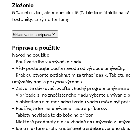
Zloženie
5 % alebo viac, ale menej ako 15 %: bieliace činidlá na b
fosfonáty, Enzýmy, Parfumy
Skladovanie a príprava
Príprava a použitie
Návod na použitie:
- Používajte iba v umývačke riadu.
- Vždy postupujte podľa návodu od výrobcu umývačky.
- Krabicu otvorte potiahnutím za trhací pásik. Tabletu n
umývačky podľa pokynov výrobcu.
- Zatvorte dávkovač, zvoľte vhodný program umývania 
- V prípade silno znečisteného riadu vyberte umývanie p
- V oblastiach s mimoriadne tvrdou vodou môže byť pot
- Používajte len na umývanie riadu a príborov.
- Tablety nevkladajte do koša na príbor.
- Niektoré predmety nie sú vhodné na umývanie v umýv
- Ide o niektoré druhy krištáľového a dekorovaného skl