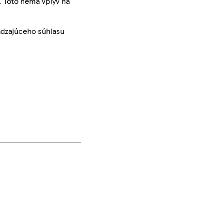
. Toto nemá vplyv na
ádzajúceho súhlasu