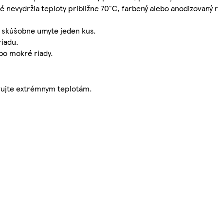
é nevydržia teploty približne 70°C, farbený alebo anodizovaný
o skúšobne umyte jeden kus.
riadu.
ebo mokré riady.
avujte extrémnym teplotám.