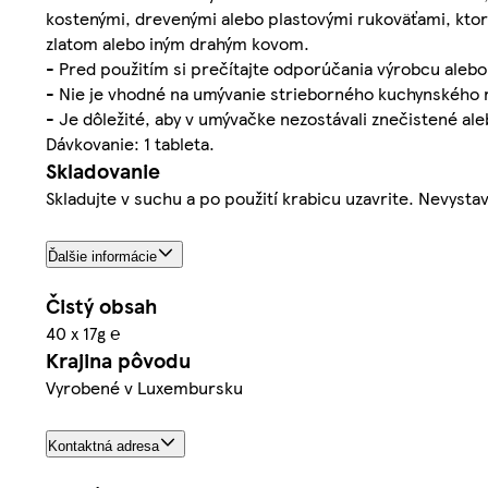
kostenými, drevenými alebo plastovými rukoväťami, ktor
zlatom alebo iným drahým kovom.
- Pred použitím si prečítajte odporúčania výrobcu aleb
- Nie je vhodné na umývanie strieborného kuchynského 
- Je dôležité, aby v umývačke nezostávali znečistené al
Dávkovanie: 1 tableta.
Skladovanie
Skladujte v suchu a po použití krabicu uzavrite. Nevyst
Ďalšie informácie
Čistý obsah
40 x 17g ℮
Krajina pôvodu
Vyrobené v Luxembursku
Kontaktná adresa