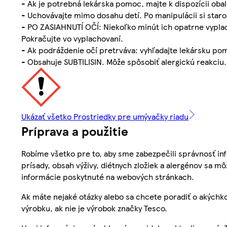
- Ak je potrebná lekárska pomoc, majte k dispozícii obal
- Uchovávajte mimo dosahu detí. Po manipulácii si staro
- PO ZASIAHNUTÍ OČÍ: Niekoľko minút ich opatrne vyplac
Pokračujte vo vyplachovaní.
- Ak podráždenie očí pretrváva: vyhľadajte lekársku po
- Obsahuje SUBTILISIN. Môže spôsobiť alergickú reakciu.
Ukázať všetko Prostriedky pre umývačky riadu
Príprava a použitie
Robíme všetko pre to, aby sme zabezpečili správnosť inf
prísady, obsah výživy, diétnych zložiek a alergénov sa mô
informácie poskytnuté na webových stránkach.
Ak máte nejaké otázky alebo sa chcete poradiť o akýchko
výrobku, ak nie je výrobok značky Tesco.