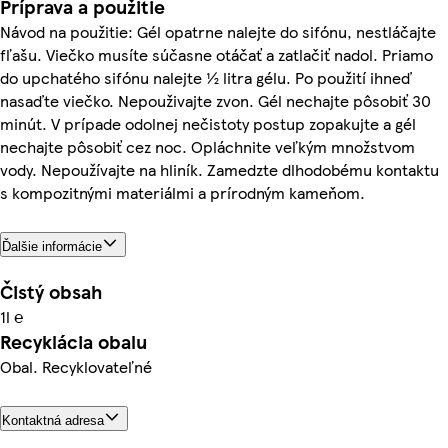
Príprava a použitie
Návod na použitie: Gél opatrne nalejte do sifónu, nestláčajte
fľašu. Viečko musíte súčasne otáčať a zatlačiť nadol. Priamo
do upchatého sifónu nalejte ½ litra gélu. Po použití ihneď
nasaďte viečko. Nepouživajte zvon. Gél nechajte pôsobiť 30
minút. V prípade odolnej nečistoty postup zopakujte a gél
nechajte pôsobiť cez noc. Opláchnite veľkým množstvom
vody. Nepoužívajte na hliník. Zamedzte dlhodobému kontaktu
s kompozitnými materiálmi a prírodným kameňom.
Ďalšie informácie
Čistý obsah
1l ℮
Recyklácia obalu
Obal. Recyklovateľné
Kontaktná adresa