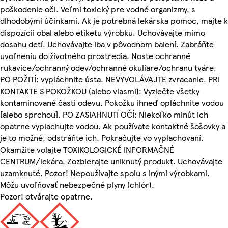
poškodenie oči. Veľmi toxický pre vodné organizmy, s
dlhodobými účinkami. Ak je potrebná lekárska pomoc, majte k
dispozícii obal alebo etiketu výrobku. Uchovávajte mimo
dosahu detí. Uchovávajte iba v pôvodnom balení. Zabráňte
uvoľneniu do životného prostredia. Noste ochranné
rukavice/ochranný odev/ochranné okuliare/ochranu tváre.
PO POŽITÍ: vypláchnite ústa. NEVYVOLÁVAJTE zvracanie. PRI
KONTAKTE S POKOŽKOU (alebo vlasmi): Vyzlečte všetky
kontaminované časti odevu. Pokožku ihneď opláchnite vodou
[alebo sprchou]. PO ZASIAHNUTÍ OČÍ: Niekoľko minút ich
opatrne vyplachujte vodou. Ak používate kontaktné šošovky a
je to možné, odstráňte ich. Pokračujte vo vyplachovaní.
Okamžite volajte TOXIKOLOGICKÉ INFORMAČNÉ
CENTRUM/lekára. Zozbierajte uniknutý produkt. Uchovávajte
uzamknuté. Pozor! Nepoužívajte spolu s inými výrobkami.
Môžu uvoľňovať nebezpečné plyny (chlór).
Pozor! otvárajte opatrne.