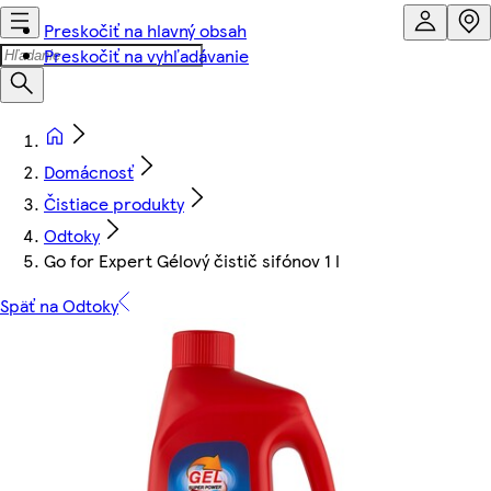
Preskočiť na hlavný obsah
Preskočiť na vyhľadávanie
Domácnosť
Čistiace produkty
Odtoky
Go for Expert Gélový čistič sifónov 1 l
Späť na Odtoky