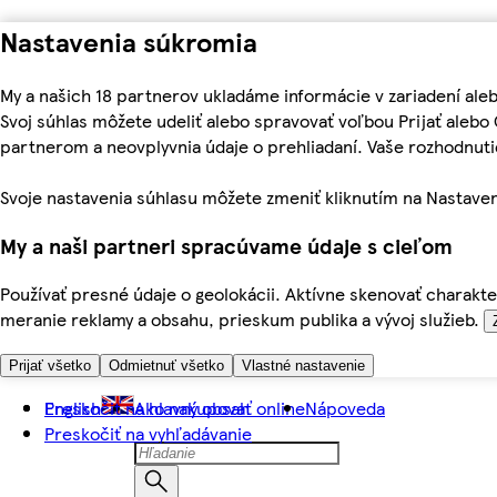
Nastavenia súkromia
My a našich 18 partnerov ukladáme informácie v zariadení ale
Svoj súhlas môžete udeliť alebo spravovať voľbou Prijať aleb
partnerom a neovplyvnia údaje o prehliadaní. Vaše rozhodnu
Svoje nastavenia súhlasu môžete zmeniť kliknutím na Nastaven
My a naši partneri spracúvame údaje s cieľom
Používať presné údaje o geolokácii. Aktívne skenovať charakter
meranie reklamy a obsahu, prieskum publika a vývoj služieb.
Prijať všetko
Odmietnuť všetko
Vlastné nastavenie
Preskočiť na hlavný obsah
English
Ako nakupovať online
Nápoveda
Preskočiť na vyhľadávanie