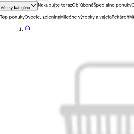
Nakupujte teraz
Obľúbené
Špeciálne ponuky
O
Všetky kategórie
Top ponuky
Ovocie, zelenina
Mliečne výrobky a vajcia
Pekáreň
Mä