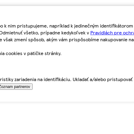
bo k nim pristupujeme, napríklad k jedinečným identifikátoro
o Odmietnuť všetko, prípadne kedykoľvek v
Pravidlách pre ochr
tie však zmení spôsob, akým vám prispôsobíme nakupovanie n
ia cookies v pätičke stránky.
istiky zariadenia na identifikáciu. Ukladať a/alebo pristupova
Zoznam partnerov