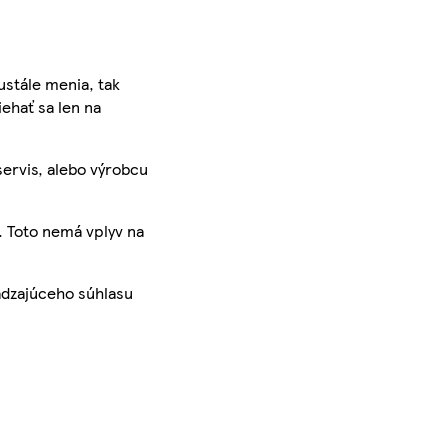
ustále menia, tak
iehať sa len na
servis, alebo výrobcu
. Toto nemá vplyv na
ádzajúceho súhlasu