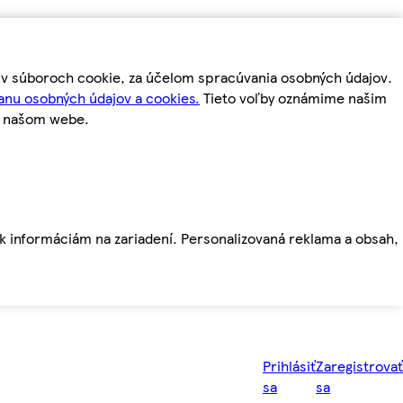
m v súboroch cookie, za účelom spracúvania osobných údajov.
anu osobných údajov a cookies.
Tieto voľby oznámime našim
a našom webe.
ť k informáciám na zariadení. Personalizovaná reklama a obsah,
Prihlásiť
Zaregistrovať
sa
sa