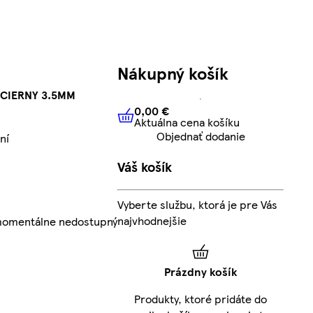
Nákupný košík
 CIERNY 3.5MM
0,00 €
Aktuálna cena košíku
0,00 €
Aktuálna cena košíku
Objednať dodanie
ní
Váš košík
Vyberte službu, ktorá je pre Vás
najvhodnejšie
 momentálne nedostupný
Prázdny košík
Produkty, ktoré pridáte do