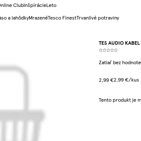
nline Club
Inšpirácie
Leto
so a lahôdky
Mrazené
Tesco Finest
Trvanlivé potraviny
TES AUDIO KABEL
Zatiaľ bez hodnote
2,99 €/kus
2,99 €
Tento produkt je