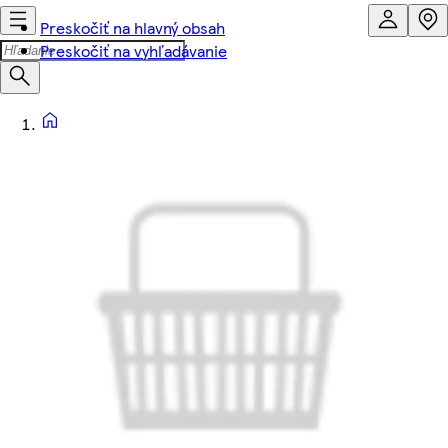
Preskočiť na hlavný obsah
Preskočiť na vyhľadávanie