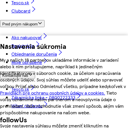
Tesco.sk
Clubcard
Pred prvým nákupom
Ako nakupovať
Nastavenia súkromia
Registrácia
Objednanie doručenia
My a našich 18 partnerov ukladáme informácie v zariadení
Moje obľúbené
alebo k nim pristupujeme, napríklad k jedinečným
identifikátorom v súboroch cookie, za účelom spracúvania
Kontaktujte nás
osobných údajov. Svoj súhlas môžete udeliť alebo spravovať
voľbou Prijať alebo Odmietnuť všetko, prípadne kedykoľvek v
Tesco.sk
Pravidlách pre ochranu osobných údajov a cookies.
Tieto
Zákaznícka linka - 0800222333
voľby oznámime našim partnerom a neovplyvnia údaje o
Výber obchodu
prehliadaní. Vaše rozhodnutie však zmení spôsob, akým vám
prispôsobíme nakupovanie na našom webe.
followUs
Svoje nastavenia súhlasu môžete zmeniť kliknutím na