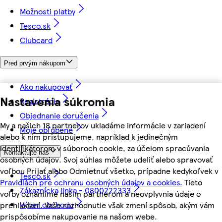
Možnosti platby
Tesco.sk
Clubcard
Pred prvým nákupom
Ako nakupovať
Nastavenia súkromia
Registrácia
Objednanie doručenia
My a našich 18 partnerov ukladáme informácie v zariadení
Moje obľúbené
alebo k nim pristupujeme, napríklad k jedinečným
identifikátorom v súboroch cookie, za účelom spracúvania
Kontaktujte nás
osobných údajov. Svoj súhlas môžete udeliť alebo spravovať
voľbou Prijať alebo Odmietnuť všetko, prípadne kedykoľvek v
Tesco.sk
Pravidlách pre ochranu osobných údajov a cookies.
Tieto
Zákaznícka linka - 0800222333
voľby oznámime našim partnerom a neovplyvnia údaje o
Výber obchodu
prehliadaní. Vaše rozhodnutie však zmení spôsob, akým vám
prispôsobíme nakupovanie na našom webe.