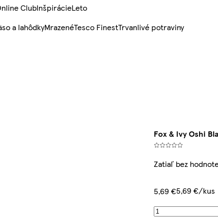
nline Club
Inšpirácie
Leto
so a lahôdky
Mrazené
Tesco Finest
Trvanlivé potraviny
Fox & Ivy Oshi Bl
Zatiaľ bez hodnot
5,69 €/kus
5,69 €