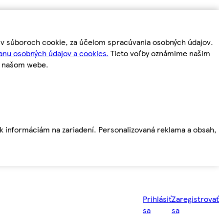
m v súboroch cookie, za účelom spracúvania osobných údajov.
anu osobných údajov a cookies.
Tieto voľby oznámime našim
a našom webe.
ť k informáciám na zariadení. Personalizovaná reklama a obsah,
Prihlásiť
Zaregistrovať
sa
sa