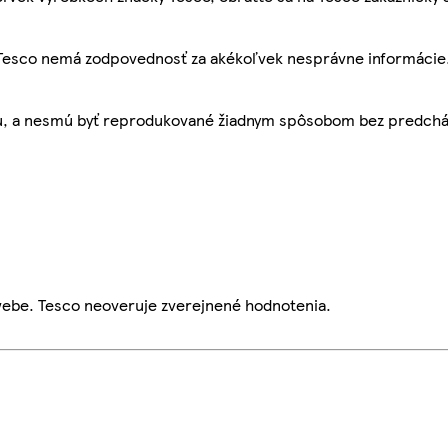
, Tesco nemá zodpovednosť za akékoľvek nesprávne informácie
bu, a nesmú byť reprodukované žiadnym spôsobom bez predch
webe. Tesco neoveruje zverejnené hodnotenia.