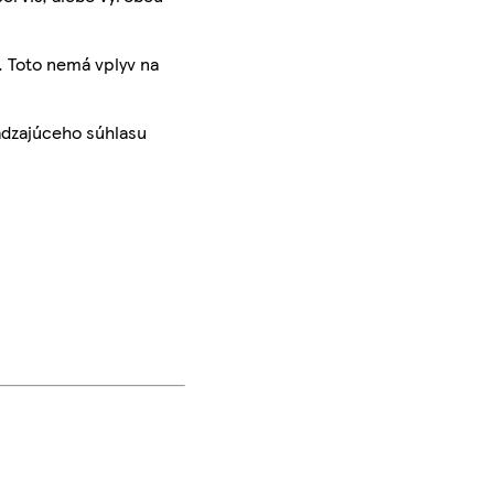
. Toto nemá vplyv na
ádzajúceho súhlasu