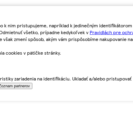
bo k nim pristupujeme, napríklad k jedinečným identifikátoro
o Odmietnuť všetko, prípadne kedykoľvek v
Pravidlách pre ochr
tie však zmení spôsob, akým vám prispôsobíme nakupovanie n
ia cookies v pätičke stránky.
istiky zariadenia na identifikáciu. Ukladať a/alebo pristupova
Zoznam partnerov