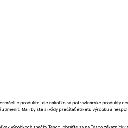
ormácií o produkte, ale nakoľko sa potravinárske produkty ne
žu zmeniť. Mali by ste si vždy prečítať etiketu výrobku a nespol
ľvek výrobkoch značky Tesco, obráťte sa na Tesco zákaznícky 