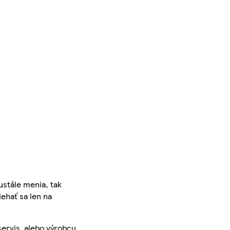
ustále menia, tak
iehať sa len na
servis, alebo výrobcu