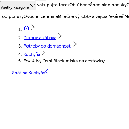
Nakupujte teraz
Obľúbené
Špeciálne ponuky
O
Všetky kategórie
Top ponuky
Ovocie, zelenina
Mliečne výrobky a vajcia
Pekáreň
Mä
Domov a zábava
Potreby do domácnosti
Kuchyňa
Fox & Ivy Oshi Black miska na cestoviny
Späť na Kuchyňa