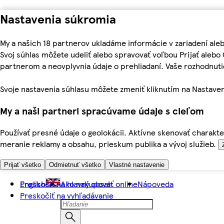
Nastavenia súkromia
My a našich 18 partnerov ukladáme informácie v zariadení ale
Svoj súhlas môžete udeliť alebo spravovať voľbou Prijať aleb
partnerom a neovplyvnia údaje o prehliadaní. Vaše rozhodnu
Svoje nastavenia súhlasu môžete zmeniť kliknutím na Nastaven
My a naši partneri spracúvame údaje s cieľom
Používať presné údaje o geolokácii. Aktívne skenovať charakter
meranie reklamy a obsahu, prieskum publika a vývoj služieb.
Prijať všetko
Odmietnuť všetko
Vlastné nastavenie
Preskočiť na hlavný obsah
English
Ako nakupovať online
Nápoveda
Preskočiť na vyhľadávanie