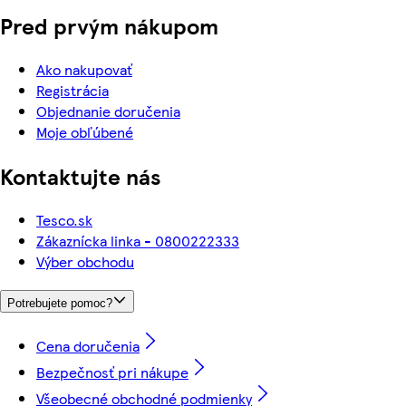
Pred prvým nákupom
Ako nakupovať
Registrácia
Objednanie doručenia
Moje obľúbené
Kontaktujte nás
Tesco.sk
Zákaznícka linka - 0800222333
Výber obchodu
Potrebujete pomoc?
Cena doručenia
Bezpečnosť pri nákupe
Všeobecné obchodné podmienky