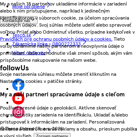
My a našich 18 partnerov ukladáme informácie v zariadení
Moje obľúbené
alebo k nim pristupujeme, napríklad k jedinečným
identifikátorom v súboroch cookie, za účelom spracúvania
Kontaktujte nás
osobných údajov. Svoj súhlas môžete udeliť alebo spravovať
voľbou Prijať alebo Odmietnuť všetko, prípadne kedykoľvek v
Tesco.sk
Pravidlách pre ochranu osobných údajov a cookies.
Tieto
Zákaznícka linka - 0800222333
voľby oznámime našim partnerom a neovplyvnia údaje o
Výber obchodu
prehliadaní. Vaše rozhodnutie však zmení spôsob, akým vám
prispôsobíme nakupovanie na našom webe.
followUs
Svoje nastavenia súhlasu môžete zmeniť kliknutím na
Nastavenia cookies v pätičke stránky.
My a naši partneri spracúvame údaje s cieľom
Používať presné údaje o geolokácii. Aktívne skenovať
charakteristiky zariadenia na identifikáciu. Ukladať a/alebo
pristupovať k informáciám na zariadení. Personalizovaná
©
Tesco Stores SR, a.s. 2026
reklama a obsah, meranie reklamy a obsahu, prieskum publika
a vývoj služieb.
Zoznam partnerov