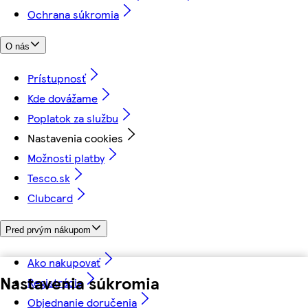
Ochrana súkromia
O nás
Prístupnosť
Kde dovážame
Poplatok za službu
Nastavenia cookies
Možnosti platby
Tesco.sk
Clubcard
Pred prvým nákupom
Ako nakupovať
Nastavenia súkromia
Registrácia
Objednanie doručenia