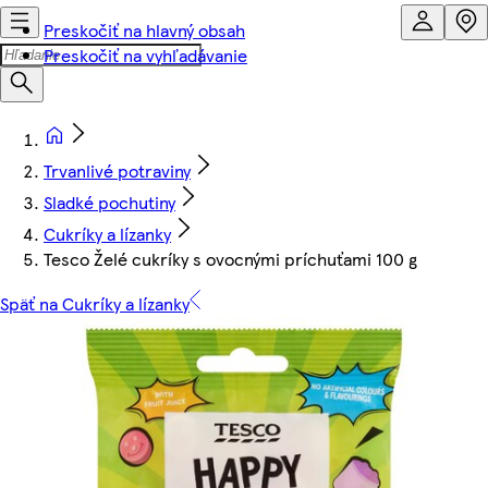
Preskočiť na hlavný obsah
Preskočiť na vyhľadávanie
Trvanlivé potraviny
Sladké pochutiny
Cukríky a lízanky
Tesco Želé cukríky s ovocnými príchuťami 100 g
Späť na Cukríky a lízanky