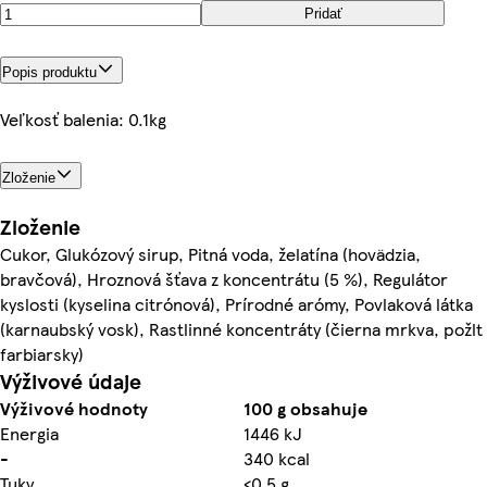
Pridať
Popis produktu
Veľkosť balenia: 0.1kg
Zloženie
Zloženie
Cukor, Glukózový sirup, Pitná voda, želatína (hovädzia,
bravčová), Hroznová šťava z koncentrátu (5 %), Regulátor
kyslosti (kyselina citrónová), Prírodné arómy, Povlaková látka
(karnaubský vosk), Rastlinné koncentráty (čierna mrkva, požlt
farbiarsky)
Výživové údaje
Výživové hodnoty
100 g obsahuje
Energia
1446 kJ
-
340 kcal
Tuky
<0,5 g