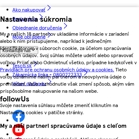
Ako nakupovať
Nastavenia súkromia
Registrácia
Objednanie doručenia
My a našich 18 partnerov ukladáme informácie v zariadení
Moje obľúbené
alebo k nim pristupujeme, napríklad k jedinečným
identifikátorom v súboroch cookie, za účelom spracúvania
Kontaktujte nás
osobných údajov. Svoj súhlas môžete udeliť alebo spravovať
voľbou Prijať alebo Odmietnuť všetko, prípadne kedykoľvek v
Tesco.sk
Pravidlách pre ochranu osobných údajov a cookies.
Tieto
Zákaznícka linka - 0800222333
voľby oznámime našim partnerom a neovplyvnia údaje o
Výber obchodu
prehliadaní. Vaše rozhodnutie však zmení spôsob, akým vám
prispôsobíme nakupovanie na našom webe.
followUs
Svoje nastavenia súhlasu môžete zmeniť kliknutím na
Nastavenia cookies v pätičke stránky.
My a naši partneri spracúvame údaje s cieľom