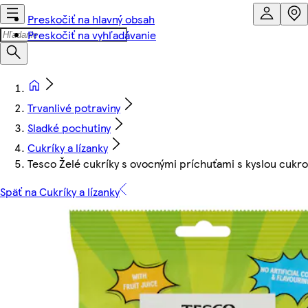
Preskočiť na hlavný obsah
Preskočiť na vyhľadávanie
Trvanlivé potraviny
Sladké pochutiny
Cukríky a lízanky
Tesco Želé cukríky s ovocnými príchuťami s kyslou cukr
Späť na Cukríky a lízanky