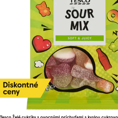
Tesco Želé cukríky s ovocnými príchuťami s kyslou cukrov