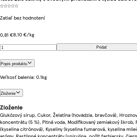
Zatiaľ bez hodnotení
8,10 €/kg
0,81 €
Pridať
Popis produktu
Veľkosť balenia: 0.1kg
Zloženie
Zloženie
Glukózový sirup, Cukor, Želatína (hovädzia, bravčová), Hroznov
koncentrátu (5 %), Pitná voda, Modifikovaný zemiakový škrob, R
(kyselina citrónová), Kyseliny (kyselina fumarová, kyselina mli
arómy, Rastlinné koncentráty (spirulina, požlt farbiarsky, čier