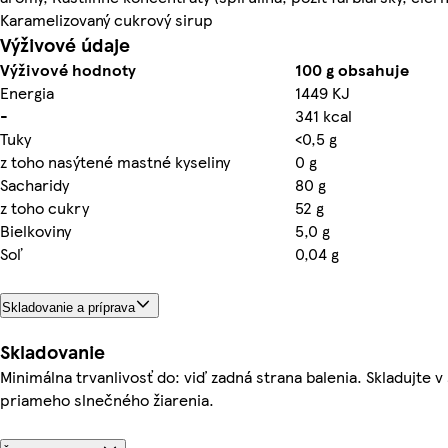
Karamelizovaný cukrový sirup
Výživové údaje
Výživové hodnoty
100 g obsahuje
Energia
1449 KJ
-
341 kcal
Tuky
<0,5 g
z toho nasýtené mastné kyseliny
0 g
Sacharidy
80 g
z toho cukry
52 g
Bielkoviny
5,0 g
Soľ
0,04 g
Skladovanie a príprava
Skladovanie
Minimálna trvanlivosť do: viď zadná strana balenia. Skladujte 
priameho slnečného žiarenia.